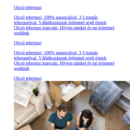
Olcsó tehertaxi
Olcsó tehertaxi, 100% garanciával, 3,5 tonnás
teherautóval. Vállalkozásunk örömmel segít önnek
Olcsó tehertaxi kapcsán. Hívjon minket és mi örömmel
segítünk
Olcsó tehertaxi
Olcsó tehertaxi, 100% garanciával, 3,5 tonnás
teherautóval. Vállalkozásunk örömmel segít önnek
Olcsó tehertaxi kapcsán. Hívjon minket és mi örömmel
segítünk
Olcsó tehertaxi