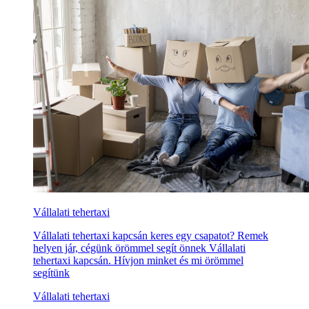
Vállalati tehertaxi
Vállalati tehertaxi kapcsán keres egy csapatot? Remek
helyen jár, cégünk örömmel segít önnek Vállalati
tehertaxi kapcsán. Hívjon minket és mi örömmel
segítünk
Vállalati tehertaxi