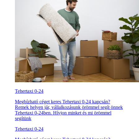
Tehertaxi 0-24
Megbízható céget keres Tehertaxi 0-24 kapcsán?
Remek helyen jár, vállalkozásunk örömmel segít önnek
Tehertaxi 0-24ben. Hívjon minket és mi örömmel
segítünk
Tehertaxi 0-24