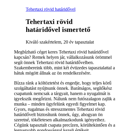
Tehertaxi rövid határidővel
Tehertaxi rövid
határidővel ismertető
Kiváló szakértelem, 20 év tapasztalat
Megbízható céget keres Tehertaxi rövid határidővel
kapcsán? Remek helyen jár, vállalkozásunk örömmel
segít önnek Tehertaxi rövid határidővelben.
Szakembereink több, mint két évtizedes tapasztalattal a
hátuk mögött állnak az ön rendelkezésére.
Bízza ránk a költöztetést és engedje, hogy teljes körű
szolgáltatást nyújtsunk önnek. Barátságos, segítőkész
csapatunk nemcsak a tárgyait, hanem a nyugalmát is
igyekszik megőrizni. Nálunk nem futószalagon zajlik a
munka – minden ügyfelünk egyedi figyelmet kap.
Gyors, rugalmas és stresszmentes Tehertaxi rövid
határidővelt biztosítunk önnek, úgy, ahogyan ön
szeretné, tökéletesen alkalmazkodunk igényeihez.
Cégünk tapasztalt csapata precízen, körültekintően és a
legnagyobb gondossággal kezeli értékeit.