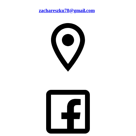
zachareszku78@gmail.com