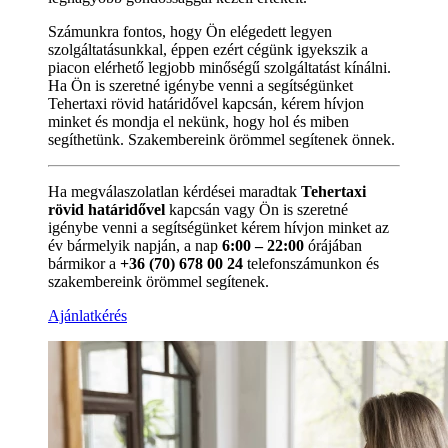
Számunkra fontos, hogy Ön elégedett legyen
szolgáltatásunkkal, éppen ezért cégünk igyekszik a
piacon elérhető legjobb minőségű szolgáltatást kínálni.
Ha Ön is szeretné igénybe venni a segítségünket
Tehertaxi rövid határidővel kapcsán, kérem hívjon
minket és mondja el nekünk, hogy hol és miben
segíthetünk. Szakembereink örömmel segítenek önnek.
Ha megválaszolatlan kérdései maradtak
Tehertaxi
rövid határidővel
kapcsán vagy Ön is szeretné
igénybe venni a segítségünket kérem hívjon minket az
év bármelyik napján, a nap
6:00 – 22:00
órájában
bármikor a
+36 (70) 678 00 24
telefonszámunkon és
szakembereink örömmel segítenek.
Ajánlatkérés