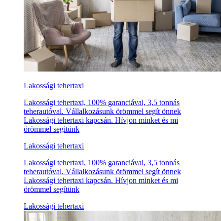
Lakossági tehertaxi
Lakossági tehertaxi, 100% garanciával, 3,5 tonnás
teherautóval. Vállalkozásunk örömmel segít önnek
Lakossági tehertaxi kapcsán. Hívjon minket és mi
örömmel segítünk
Lakossági tehertaxi
Lakossági tehertaxi, 100% garanciával, 3,5 tonnás
teherautóval. Vállalkozásunk örömmel segít önnek
Lakossági tehertaxi kapcsán. Hívjon minket és mi
örömmel segítünk
Lakossági tehertaxi