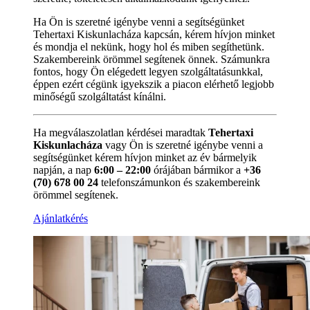
Ha Ön is szeretné igénybe venni a segítségünket
Tehertaxi Kiskunlacháza kapcsán, kérem hívjon minket
és mondja el nekünk, hogy hol és miben segíthetünk.
Szakembereink örömmel segítenek önnek. Számunkra
fontos, hogy Ön elégedett legyen szolgáltatásunkkal,
éppen ezért cégünk igyekszik a piacon elérhető legjobb
minőségű szolgáltatást kínálni.
Ha megválaszolatlan kérdései maradtak
Tehertaxi
Kiskunlacháza
vagy Ön is szeretné igénybe venni a
segítségünket kérem hívjon minket az év bármelyik
napján, a nap
6:00 – 22:00
órájában bármikor a
+36
(70) 678 00 24
telefonszámunkon és szakembereink
örömmel segítenek.
Ajánlatkérés