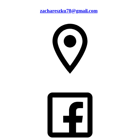
zachareszku78@gmail.com