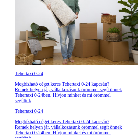
Tehertaxi 0-24
Megbízható céget keres Tehertaxi 0-24 kapcsán?
Remek helyen jár, vállalkozásunk örömmel segít önnek
Tehertaxi 0-24ben. Hívjon minket és mi örömmel
segítünk
Tehertaxi 0-24
Megbízható céget keres Tehertaxi 0-24 kapcsán?
Remek helyen jár, vállalkozásunk örömmel segít önnek
Tehertaxi 0-24ben. Hívjon minket és mi örömmel