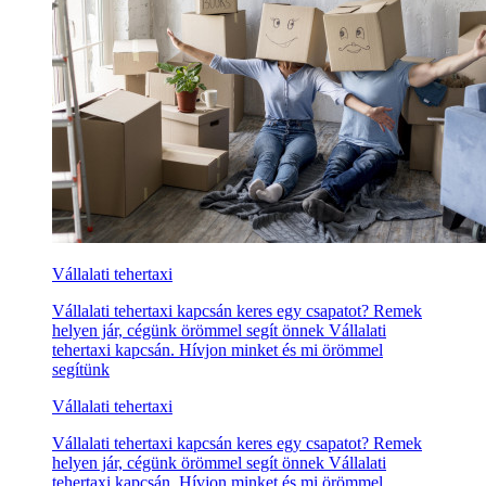
Vállalati tehertaxi
Vállalati tehertaxi kapcsán keres egy csapatot? Remek
helyen jár, cégünk örömmel segít önnek Vállalati
tehertaxi kapcsán. Hívjon minket és mi örömmel
segítünk
Vállalati tehertaxi
Vállalati tehertaxi kapcsán keres egy csapatot? Remek
helyen jár, cégünk örömmel segít önnek Vállalati
tehertaxi kapcsán. Hívjon minket és mi örömmel