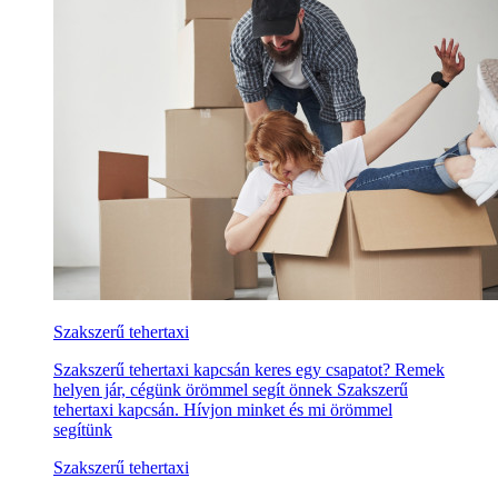
Szakszerű tehertaxi
Szakszerű tehertaxi kapcsán keres egy csapatot? Remek
helyen jár, cégünk örömmel segít önnek Szakszerű
tehertaxi kapcsán. Hívjon minket és mi örömmel
segítünk
Szakszerű tehertaxi