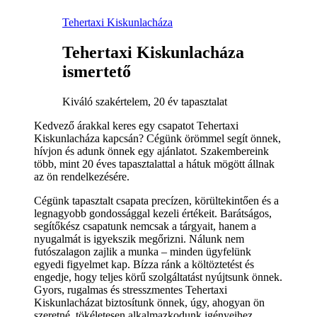
Tehertaxi Kiskunlacháza
Tehertaxi Kiskunlacháza
ismertető
Kiváló szakértelem, 20 év tapasztalat
Kedvező árakkal keres egy csapatot Tehertaxi
Kiskunlacháza kapcsán? Cégünk örömmel segít önnek,
hívjon és adunk önnek egy ajánlatot. Szakembereink
több, mint 20 éves tapasztalattal a hátuk mögött állnak
az ön rendelkezésére.
Cégünk tapasztalt csapata precízen, körültekintően és a
legnagyobb gondossággal kezeli értékeit. Barátságos,
segítőkész csapatunk nemcsak a tárgyait, hanem a
nyugalmát is igyekszik megőrizni. Nálunk nem
futószalagon zajlik a munka – minden ügyfelünk
egyedi figyelmet kap. Bízza ránk a költöztetést és
engedje, hogy teljes körű szolgáltatást nyújtsunk önnek.
Gyors, rugalmas és stresszmentes Tehertaxi
Kiskunlacházat biztosítunk önnek, úgy, ahogyan ön
szeretné, tökéletesen alkalmazkodunk igényeihez.