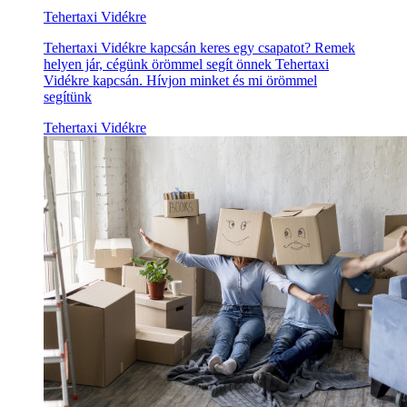
Tehertaxi Vidékre
Tehertaxi Vidékre kapcsán keres egy csapatot? Remek
helyen jár, cégünk örömmel segít önnek Tehertaxi
Vidékre kapcsán. Hívjon minket és mi örömmel
segítünk
Tehertaxi Vidékre