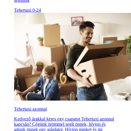
segítünk
Tehertaxi 0-24
Tehertaxi azonnal
Kedvező árakkal keres egy csapatot Tehertaxi azonnal
kapcsán? Cégünk örömmel segít önnek, hívjon és
adunk önnek egy ajánlatot. Hívjon minket és mi