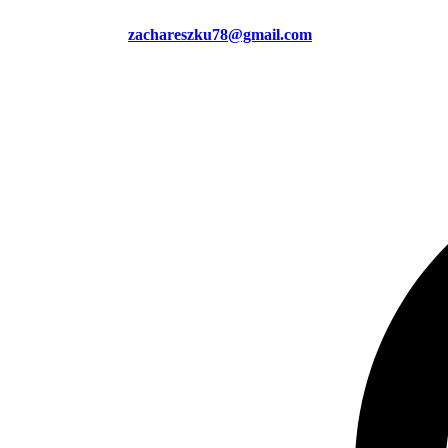
zachareszku78@gmail.com