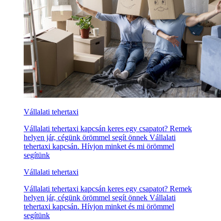
Vállalati tehertaxi
Vállalati tehertaxi kapcsán keres egy csapatot? Remek
helyen jár, cégünk örömmel segít önnek Vállalati
tehertaxi kapcsán. Hívjon minket és mi örömmel
segítünk
Vállalati tehertaxi
Vállalati tehertaxi kapcsán keres egy csapatot? Remek
helyen jár, cégünk örömmel segít önnek Vállalati
tehertaxi kapcsán. Hívjon minket és mi örömmel
segítünk