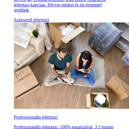
tehertaxi kapcsán. Hívjon minket és mi örömmel
segítünk
Szakszerű tehertaxi
Professzionális tehertaxi
Professzionális tehertaxi, 100% garanciával, 3,5 tonnás