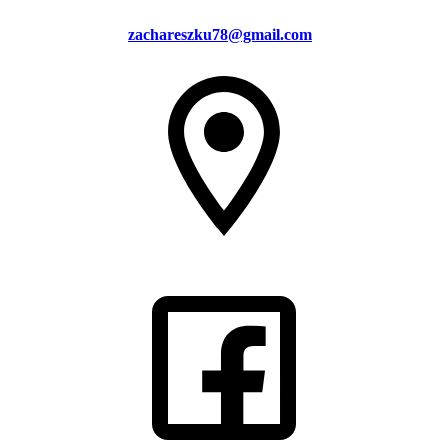
zachareszku78@gmail.com