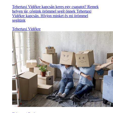
Tehertaxi Vidékre kapcsán keres egy csapatot? Remek
helyen jár, cégünk örömmel segít önnek Tehertaxi
Vidékre kapcsán. Hívjon minket és mi örömmel
segítünk
Tehertaxi Vidékre