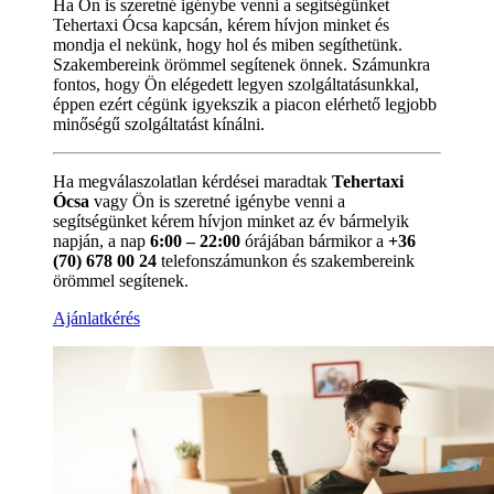
Ha Ön is szeretné igénybe venni a segítségünket
Tehertaxi Ócsa kapcsán, kérem hívjon minket és
mondja el nekünk, hogy hol és miben segíthetünk.
Szakembereink örömmel segítenek önnek. Számunkra
fontos, hogy Ön elégedett legyen szolgáltatásunkkal,
éppen ezért cégünk igyekszik a piacon elérhető legjobb
minőségű szolgáltatást kínálni.
Ha megválaszolatlan kérdései maradtak
Tehertaxi
Ócsa
vagy Ön is szeretné igénybe venni a
segítségünket kérem hívjon minket az év bármelyik
napján, a nap
6:00 – 22:00
órájában bármikor a
+36
(70) 678 00 24
telefonszámunkon és szakembereink
örömmel segítenek.
Ajánlatkérés