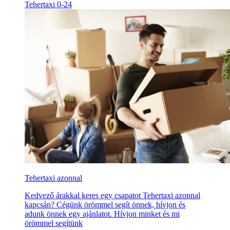
Tehertaxi 0-24
Tehertaxi azonnal
Kedvező árakkal keres egy csapatot Tehertaxi azonnal
kapcsán? Cégünk örömmel segít önnek, hívjon és
adunk önnek egy ajánlatot. Hívjon minket és mi
örömmel segítünk