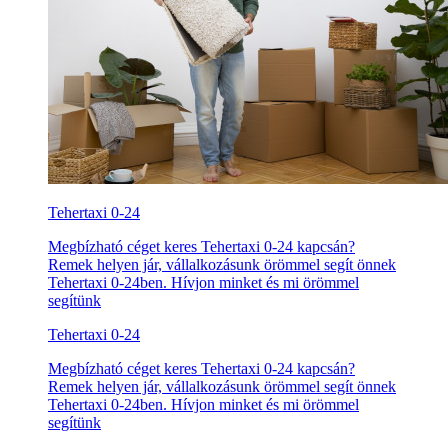
Tehertaxi 0-24
Megbízható céget keres Tehertaxi 0-24 kapcsán?
Remek helyen jár, vállalkozásunk örömmel segít önnek
Tehertaxi 0-24ben. Hívjon minket és mi örömmel
segítünk
Tehertaxi 0-24
Megbízható céget keres Tehertaxi 0-24 kapcsán?
Remek helyen jár, vállalkozásunk örömmel segít önnek
Tehertaxi 0-24ben. Hívjon minket és mi örömmel
segítünk