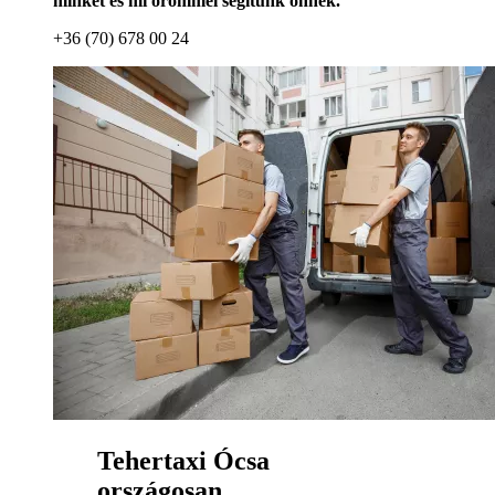
minket és mi örömmel segítünk önnek.
+36 (70) 678 00 24
Tehertaxi Ócsa
országosan