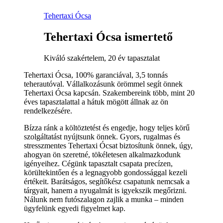
Tehertaxi Ócsa
Tehertaxi Ócsa ismertető
Kiváló szakértelem, 20 év tapasztalat
Tehertaxi Ócsa, 100% garanciával, 3,5 tonnás
teherautóval. Vállalkozásunk örömmel segít önnek
Tehertaxi Ócsa kapcsán. Szakembereink több, mint 20
éves tapasztalattal a hátuk mögött állnak az ön
rendelkezésére.
Bízza ránk a költöztetést és engedje, hogy teljes körű
szolgáltatást nyújtsunk önnek. Gyors, rugalmas és
stresszmentes Tehertaxi Ócsat biztosítunk önnek, úgy,
ahogyan ön szeretné, tökéletesen alkalmazkodunk
igényeihez. Cégünk tapasztalt csapata precízen,
körültekintően és a legnagyobb gondossággal kezeli
értékeit. Barátságos, segítőkész csapatunk nemcsak a
tárgyait, hanem a nyugalmát is igyekszik megőrizni.
Nálunk nem futószalagon zajlik a munka – minden
ügyfelünk egyedi figyelmet kap.