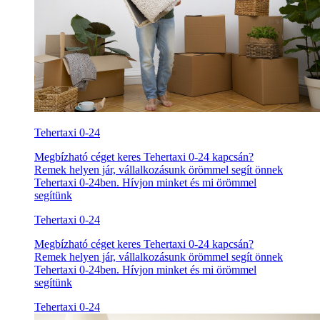
Tehertaxi 0-24
Megbízható céget keres Tehertaxi 0-24 kapcsán?
Remek helyen jár, vállalkozásunk örömmel segít önnek
Tehertaxi 0-24ben. Hívjon minket és mi örömmel
segítünk
Tehertaxi 0-24
Megbízható céget keres Tehertaxi 0-24 kapcsán?
Remek helyen jár, vállalkozásunk örömmel segít önnek
Tehertaxi 0-24ben. Hívjon minket és mi örömmel
segítünk
Tehertaxi 0-24