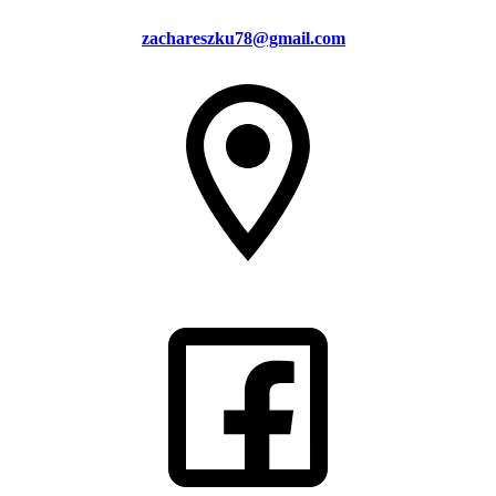
zachareszku78@gmail.com