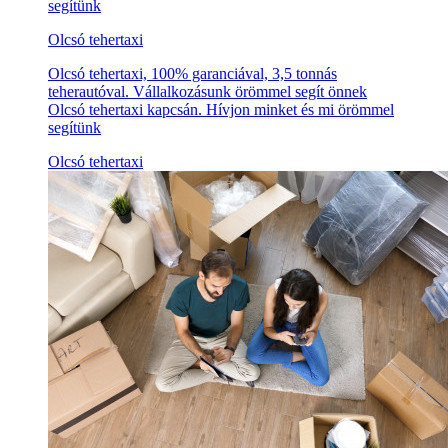
segítünk
Olcsó tehertaxi
Olcsó tehertaxi, 100% garanciával, 3,5 tonnás
teherautóval. Vállalkozásunk örömmel segít önnek
Olcsó tehertaxi kapcsán. Hívjon minket és mi örömmel
segítünk
Olcsó tehertaxi