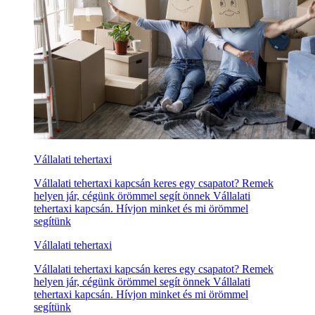
Vállalati tehertaxi
Vállalati tehertaxi kapcsán keres egy csapatot? Remek
helyen jár, cégünk örömmel segít önnek Vállalati
tehertaxi kapcsán. Hívjon minket és mi örömmel
segítünk
Vállalati tehertaxi
Vállalati tehertaxi kapcsán keres egy csapatot? Remek
helyen jár, cégünk örömmel segít önnek Vállalati
tehertaxi kapcsán. Hívjon minket és mi örömmel
segítünk