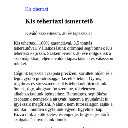
Kis tehertaxi
Kis tehertaxi ismertető
Kiváló szakértelem, 20 év tapasztalat
Kis tehertaxi, 100% garanciával, 3,5 tonnás
teherautóval. Vállalkozásunk örömmel segít önnek Kis
tehertaxi kapcsán. Szakembereink 20 éve dolgoznak a
szakmájukban, éljen a valódi tapasztalattal és válasszon
minket.
Cégünk tapasztalt csapata precízen, körültekintően és a
legnagyobb gondossággal kezeli értékeit. Gyors,
rugalmas és stresszmentes Kis tehertaxit biztosítunk
önnek, úgy, ahogyan ön szeretné, tökéletesen
alkalmazkodunk igényeihez. Barátságos, segítőkész
csapatunk nemcsak a tárgyait, hanem a nyugalmát is
igyekszik megőrizni. Nálunk nem futószalagon zajlik a
munka – minden ügyfelünk egyedi figyelmet kap.
Bízza ránk a költöztetést és engedje, hogy teljes körű
szolgáltatást nyújtsunk önnek.