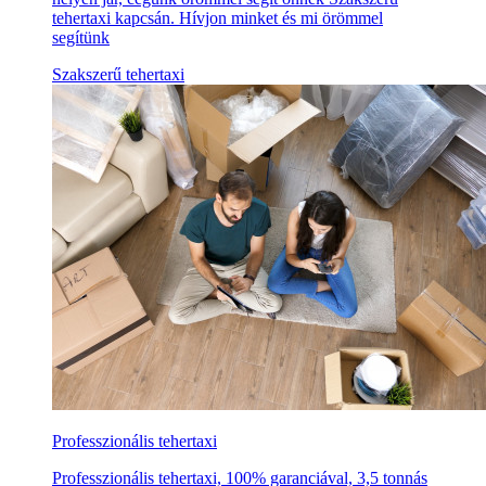
tehertaxi kapcsán. Hívjon minket és mi örömmel
segítünk
Szakszerű tehertaxi
Professzionális tehertaxi
Professzionális tehertaxi, 100% garanciával, 3,5 tonnás