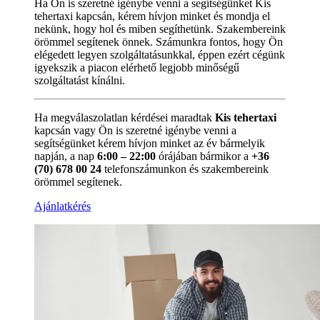
Ha Ön is szeretné igénybe venni a segítségünket Kis
tehertaxi kapcsán, kérem hívjon minket és mondja el
nekünk, hogy hol és miben segíthetünk. Szakembereink
örömmel segítenek önnek. Számunkra fontos, hogy Ön
elégedett legyen szolgáltatásunkkal, éppen ezért cégünk
igyekszik a piacon elérhető legjobb minőségű
szolgáltatást kínálni.
Ha megválaszolatlan kérdései maradtak
Kis tehertaxi
kapcsán vagy Ön is szeretné igénybe venni a
segítségünket kérem hívjon minket az év bármelyik
napján, a nap
6:00 – 22:00
órájában bármikor a
+36
(70) 678 00 24
telefonszámunkon és szakembereink
örömmel segítenek.
Ajánlatkérés