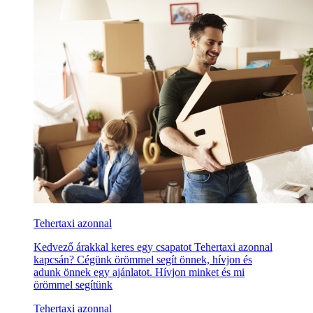
Tehertaxi azonnal
Kedvező árakkal keres egy csapatot Tehertaxi azonnal
kapcsán? Cégünk örömmel segít önnek, hívjon és
adunk önnek egy ajánlatot. Hívjon minket és mi
örömmel segítünk
Tehertaxi azonnal