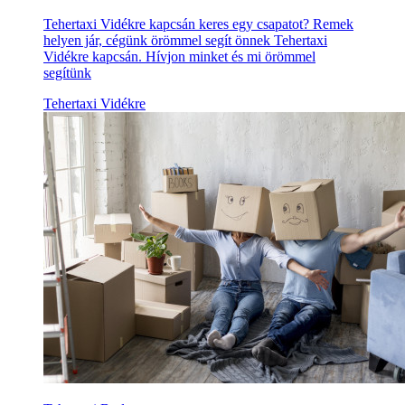
Tehertaxi Vidékre kapcsán keres egy csapatot? Remek
helyen jár, cégünk örömmel segít önnek Tehertaxi
Vidékre kapcsán. Hívjon minket és mi örömmel
segítünk
Tehertaxi Vidékre