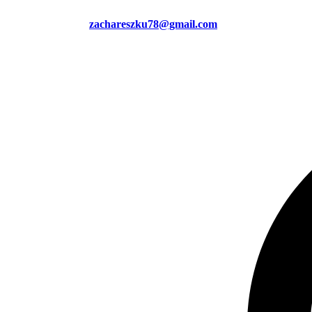
zachareszku78@gmail.com