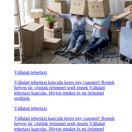
Vállalati tehertaxi
Vállalati tehertaxi kapcsán keres egy csapatot? Remek
helyen jár, cégünk örömmel segít önnek Vállalati
tehertaxi kapcsán. Hívjon minket és mi örömmel
segítünk
Vállalati tehertaxi
Vállalati tehertaxi kapcsán keres egy csapatot? Remek
helyen jár, cégünk örömmel segít önnek Vállalati
tehertaxi kapcsán. Hívjon minket és mi örömmel