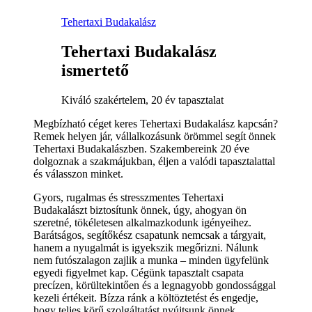
Tehertaxi Budakalász
Tehertaxi Budakalász
ismertető
Kiváló szakértelem, 20 év tapasztalat
Megbízható céget keres Tehertaxi Budakalász kapcsán?
Remek helyen jár, vállalkozásunk örömmel segít önnek
Tehertaxi Budakalászben. Szakembereink 20 éve
dolgoznak a szakmájukban, éljen a valódi tapasztalattal
és válasszon minket.
Gyors, rugalmas és stresszmentes Tehertaxi
Budakalászt biztosítunk önnek, úgy, ahogyan ön
szeretné, tökéletesen alkalmazkodunk igényeihez.
Barátságos, segítőkész csapatunk nemcsak a tárgyait,
hanem a nyugalmát is igyekszik megőrizni. Nálunk
nem futószalagon zajlik a munka – minden ügyfelünk
egyedi figyelmet kap. Cégünk tapasztalt csapata
precízen, körültekintően és a legnagyobb gondossággal
kezeli értékeit. Bízza ránk a költöztetést és engedje,
hogy teljes körű szolgáltatást nyújtsunk önnek.