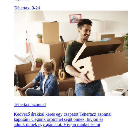
Tehertaxi 0-24
Tehertaxi azonnal
Kedvező árakkal keres egy csapatot Tehertaxi azonnal
kapcsán? Cégünk örömmel segít önnek, hívjon és
adunk önnek egy ajánlatot. Hívjon minket és mi