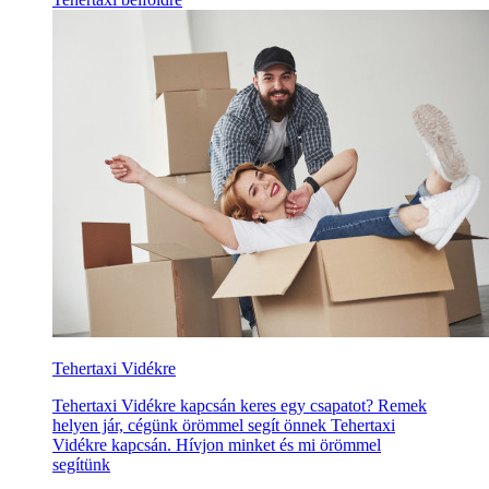
Tehertaxi Vidékre
Tehertaxi Vidékre kapcsán keres egy csapatot? Remek
helyen jár, cégünk örömmel segít önnek Tehertaxi
Vidékre kapcsán. Hívjon minket és mi örömmel
segítünk