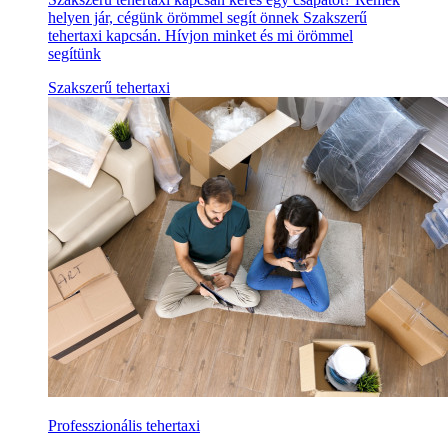
helyen jár, cégünk örömmel segít önnek Szakszerű
tehertaxi kapcsán. Hívjon minket és mi örömmel
segítünk
Szakszerű tehertaxi
Professzionális tehertaxi