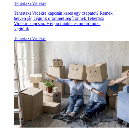
Tehertaxi Vidékre
Tehertaxi Vidékre kapcsán keres egy csapatot? Remek
helyen jár, cégünk örömmel segít önnek Tehertaxi
Vidékre kapcsán. Hívjon minket és mi örömmel
segítünk
Tehertaxi Vidékre