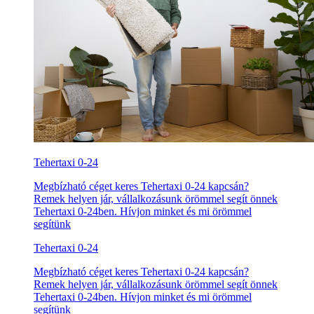
Tehertaxi 0-24
Megbízható céget keres Tehertaxi 0-24 kapcsán?
Remek helyen jár, vállalkozásunk örömmel segít önnek
Tehertaxi 0-24ben. Hívjon minket és mi örömmel
segítünk
Tehertaxi 0-24
Megbízható céget keres Tehertaxi 0-24 kapcsán?
Remek helyen jár, vállalkozásunk örömmel segít önnek
Tehertaxi 0-24ben. Hívjon minket és mi örömmel
segítünk