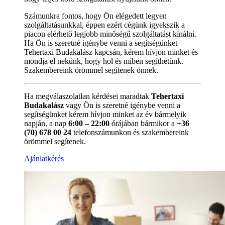
Számunkra fontos, hogy Ön elégedett legyen
szolgáltatásunkkal, éppen ezért cégünk igyekszik a
piacon elérhető legjobb minőségű szolgáltatást kínálni.
Ha Ön is szeretné igénybe venni a segítségünket
Tehertaxi Budakalász kapcsán, kérem hívjon minket és
mondja el nekünk, hogy hol és miben segíthetünk.
Szakembereink örömmel segítenek önnek.
Ha megválaszolatlan kérdései maradtak
Tehertaxi
Budakalász
vagy Ön is szeretné igénybe venni a
segítségünket kérem hívjon minket az év bármelyik
napján, a nap
6:00 – 22:00
órájában bármikor a
+36
(70) 678 00 24
telefonszámunkon és szakembereink
örömmel segítenek.
Ajánlatkérés