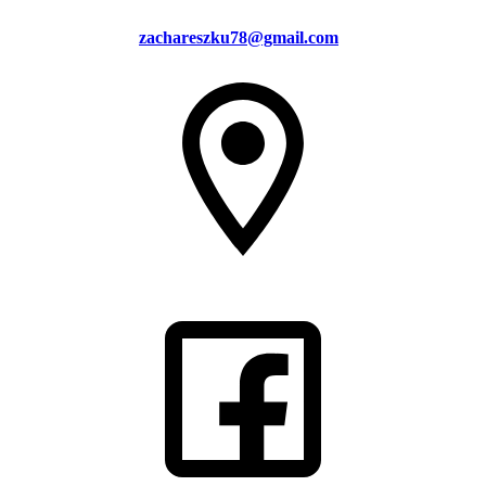
zachareszku78@gmail.com