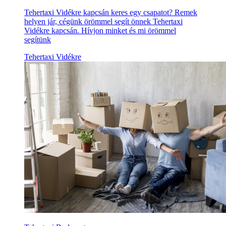
Tehertaxi Vidékre kapcsán keres egy csapatot? Remek
helyen jár, cégünk örömmel segít önnek Tehertaxi
Vidékre kapcsán. Hívjon minket és mi örömmel
segítünk
Tehertaxi Vidékre