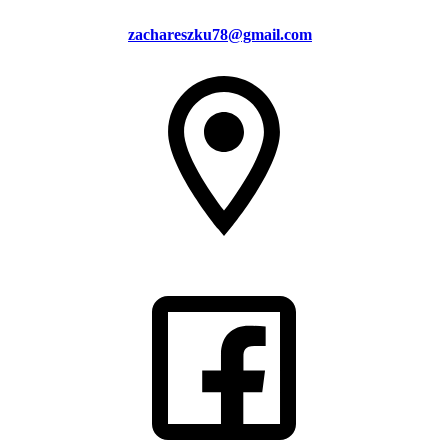
zachareszku78@gmail.com