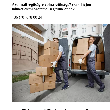
Tehertaxi 0-24
Megbízható céget keres Tehertaxi 0-24 kapcsán?
Remek helyen jár, vállalkozásunk örömmel segít önnek
Tehertaxi 0-24ben. Hívjon minket és mi örömmel
segítünk
Tehertaxi 0-24
Megbízható céget keres Tehertaxi 0-24 kapcsán?
Remek helyen jár, vállalkozásunk örömmel segít önnek
Tehertaxi 0-24ben. Hívjon minket és mi örömmel
segítünk