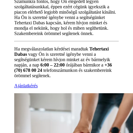
Számunkra fontos, hogy Ön elégedett legyen
szolgáltatásunkkal, éppen ezért cégünk igyekszik a
piacon elérhető legjobb minőségű szolgáltatást kínálni.
Ha Ön is szeretné igénybe venni a segítségünket
Tehertaxi Dabas kapcsán, kérem hívjon minket és
mondja el nekünk, hogy hol és miben segíthetünk.
Szakembereink örömmel segítenek önnek.
Ha megválaszolatlan kérdései maradtak
Tehertaxi
Dabas
vagy Ön is szeretné igénybe venni a
segítségünket kérem hívjon minket az év bármelyik
napján, a nap
6:00 – 22:00
órájában bármikor a
+36
(70) 678 00 24
telefonszámunkon és szakembereink
örömmel segítenek.
Ajánlatkérés