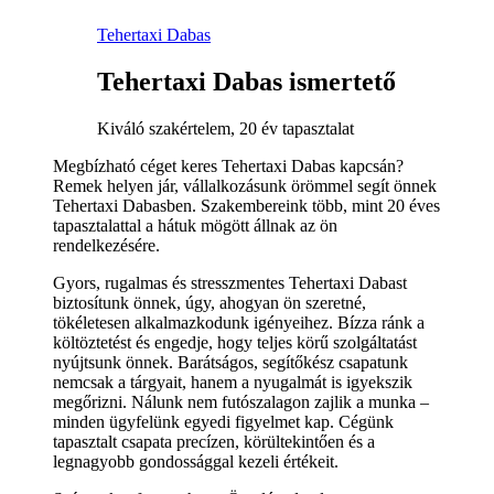
Tehertaxi Dabas
Tehertaxi Dabas ismertető
Kiváló szakértelem, 20 év tapasztalat
Megbízható céget keres Tehertaxi Dabas kapcsán?
Remek helyen jár, vállalkozásunk örömmel segít önnek
Tehertaxi Dabasben. Szakembereink több, mint 20 éves
tapasztalattal a hátuk mögött állnak az ön
rendelkezésére.
Gyors, rugalmas és stresszmentes Tehertaxi Dabast
biztosítunk önnek, úgy, ahogyan ön szeretné,
tökéletesen alkalmazkodunk igényeihez. Bízza ránk a
költöztetést és engedje, hogy teljes körű szolgáltatást
nyújtsunk önnek. Barátságos, segítőkész csapatunk
nemcsak a tárgyait, hanem a nyugalmát is igyekszik
megőrizni. Nálunk nem futószalagon zajlik a munka –
minden ügyfelünk egyedi figyelmet kap. Cégünk
tapasztalt csapata precízen, körültekintően és a
legnagyobb gondossággal kezeli értékeit.