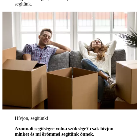
Kis tehertaxi
Kis tehertaxi, 100% garanciával, 3,5 tonnás
teherautóval. Vállalkozásunk örömmel segít önnek Kis
tehertaxi kapcsán. Hívjon minket és mi örömmel
segítünk
Kis tehertaxi
Kis tehertaxi, 100% garanciával, 3,5 tonnás
teherautóval. Vállalkozásunk örömmel segít önnek Kis
tehertaxi kapcsán. Hívjon minket és mi örömmel
segítünk
Kis tehertaxi