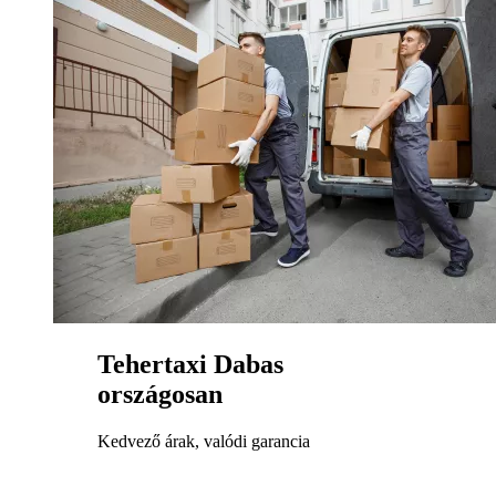
Lakossági tehertaxi
Lakossági tehertaxi, 100% garanciával, 3,5 tonnás
teherautóval. Vállalkozásunk örömmel segít önnek
Lakossági tehertaxi kapcsán. Hívjon minket és mi
örömmel segítünk
Lakossági tehertaxi
Lakossági tehertaxi, 100% garanciával, 3,5 tonnás
teherautóval. Vállalkozásunk örömmel segít önnek
Lakossági tehertaxi kapcsán. Hívjon minket és mi
örömmel segítünk
Lakossági tehertaxi