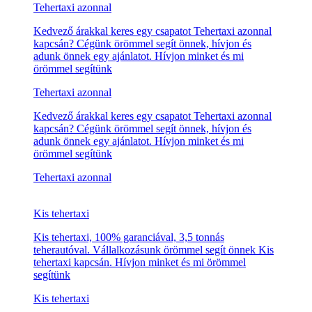
+36 (70) 678 00 24
Tehertaxi Dabas
országosan