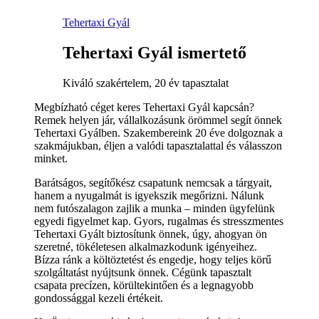
Tehertaxi Gyál
Tehertaxi Gyál ismertető
Kiváló szakértelem, 20 év tapasztalat
Megbízható céget keres Tehertaxi Gyál kapcsán?
Remek helyen jár, vállalkozásunk örömmel segít önnek
Tehertaxi Gyálben. Szakembereink 20 éve dolgoznak a
szakmájukban, éljen a valódi tapasztalattal és válasszon
minket.
Barátságos, segítőkész csapatunk nemcsak a tárgyait,
hanem a nyugalmát is igyekszik megőrizni. Nálunk
nem futószalagon zajlik a munka – minden ügyfelünk
egyedi figyelmet kap. Gyors, rugalmas és stresszmentes
Tehertaxi Gyált biztosítunk önnek, úgy, ahogyan ön
szeretné, tökéletesen alkalmazkodunk igényeihez.
Bízza ránk a költöztetést és engedje, hogy teljes körű
szolgáltatást nyújtsunk önnek. Cégünk tapasztalt
csapata precízen, körültekintően és a legnagyobb
gondossággal kezeli értékeit.