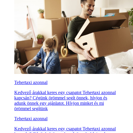
Tehertaxi azonnal
Kedvező árakkal keres egy csapatot Tehertaxi azonnal
kapcsán? Cégünk örömmel segít önnek, hívjon és
adunk önnek egy ajánlatot. Hívjon minket és mi
örömmel segítünk
Tehertaxi azonnal
Kedvező árakkal keres egy csapatot Tehertaxi azonnal