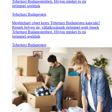
Tehertaxi Budapestenben. Hívjon minket és mi
örömmel segítünk
Tehertaxi Budapesten
Megbízható céget keres Tehertaxi Budapesten kapcsán?
Remek helyen jár, vállalkozásunk örömmel segít önnek
Tehertaxi Budapestenben. Hívjon minket és mi
örömmel segítünk
Tehertaxi Budapesten