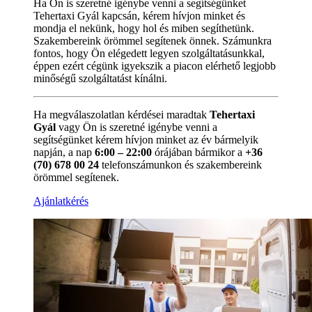
Ha Ön is szeretné igénybe venni a segítségünket
Tehertaxi Gyál kapcsán, kérem hívjon minket és
mondja el nekünk, hogy hol és miben segíthetünk.
Szakembereink örömmel segítenek önnek. Számunkra
fontos, hogy Ön elégedett legyen szolgáltatásunkkal,
éppen ezért cégünk igyekszik a piacon elérhető legjobb
minőségű szolgáltatást kínálni.
Ha megválaszolatlan kérdései maradtak
Tehertaxi
Gyál
vagy Ön is szeretné igénybe venni a
segítségünket kérem hívjon minket az év bármelyik
napján, a nap
6:00 – 22:00
órájában bármikor a
+36
(70) 678 00 24
telefonszámunkon és szakembereink
örömmel segítenek.
Ajánlatkérés