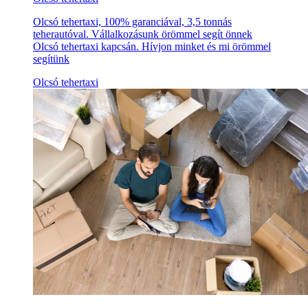
Olcsó tehertaxi, 100% garanciával, 3,5 tonnás
teherautóval. Vállalkozásunk örömmel segít önnek
Olcsó tehertaxi kapcsán. Hívjon minket és mi örömmel
segítünk
Olcsó tehertaxi