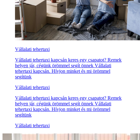
Vállalati tehertaxi
Vállalati tehertaxi kapcsán keres egy csapatot? Remek
helyen jár, cégünk örömmel segít önnek Vállalati
tehertaxi kapcsán. Hívjon minket és mi örömmel
segítünk
Vállalati tehertaxi
Vállalati tehertaxi kapcsán keres egy csapatot? Remek
helyen jár, cégünk örömmel segít önnek Vállalati
tehertaxi kapcsán. Hívjon minket és mi örömmel
segítünk
Vállalati tehertaxi