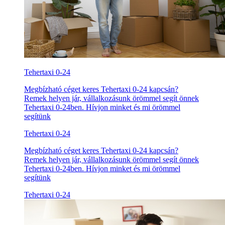
Tehertaxi 0-24
Megbízható céget keres Tehertaxi 0-24 kapcsán?
Remek helyen jár, vállalkozásunk örömmel segít önnek
Tehertaxi 0-24ben. Hívjon minket és mi örömmel
segítünk
Tehertaxi 0-24
Megbízható céget keres Tehertaxi 0-24 kapcsán?
Remek helyen jár, vállalkozásunk örömmel segít önnek
Tehertaxi 0-24ben. Hívjon minket és mi örömmel
segítünk
Tehertaxi 0-24