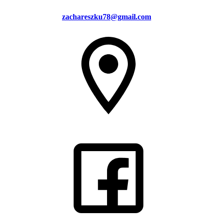
zachareszku78@gmail.com