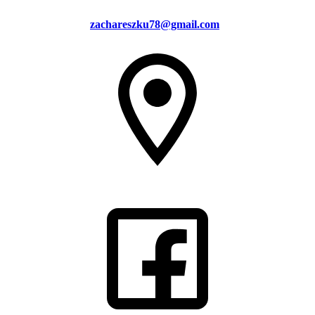
zachareszku78@gmail.com