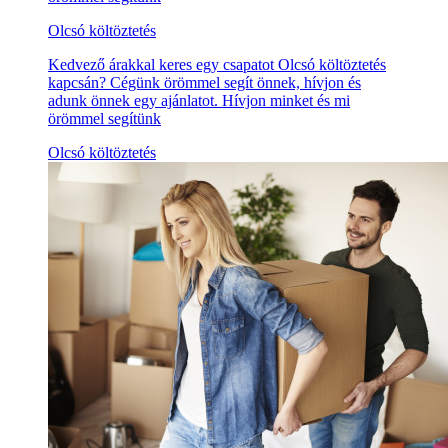
Olcsó költöztetés
Kedvező árakkal keres egy csapatot Olcsó költöztetés
kapcsán? Cégünk örömmel segít önnek, hívjon és
adunk önnek egy ajánlatot. Hívjon minket és mi
örömmel segítünk
Olcsó költöztetés