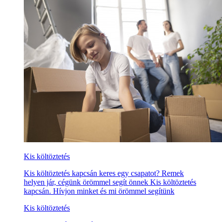
Kis költöztetés
Kis költöztetés kapcsán keres egy csapatot? Remek
helyen jár, cégünk örömmel segít önnek Kis költöztetés
kapcsán. Hívjon minket és mi örömmel segítünk
Kis költöztetés