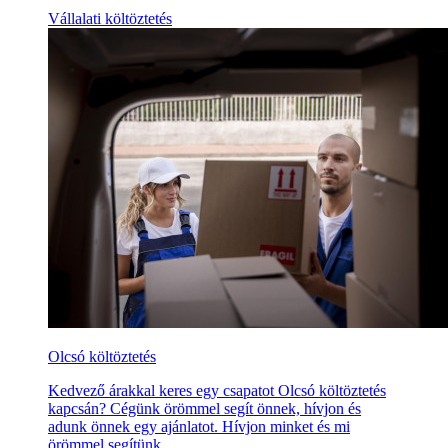
Vállalati költöztetés
Olcsó költöztetés
Kedvező árakkal keres egy csapatot Olcsó költöztetés
kapcsán? Cégünk örömmel segít önnek, hívjon és
adunk önnek egy ajánlatot. Hívjon minket és mi
örömmel segítünk