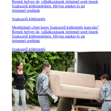
Remek helyen jár, vállalkozásunk örömmel segít önnek
Szakszerű költöztetésben. Hívjon minket és mi
örömmel segítünk
Szakszerű költöztetés
Megbízható céget keres Szakszerű költöztetés kapcsán?
Remek helyen jár, vállalkozásunk örömmel segít önnek
Szakszerű költöztetésben. Hívjon minket és mi
örömmel segítünk
Szakszerű költöztetés