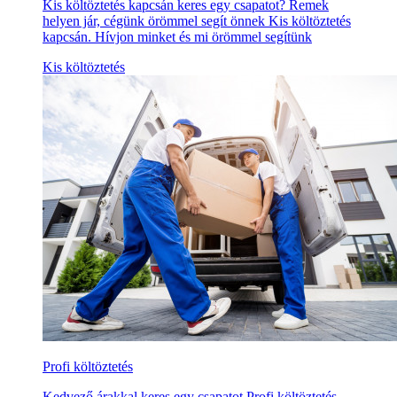
Kis költöztetés kapcsán keres egy csapatot? Remek
helyen jár, cégünk örömmel segít önnek Kis költöztetés
kapcsán. Hívjon minket és mi örömmel segítünk
Kis költöztetés
Profi költöztetés
Kedvező árakkal keres egy csapatot Profi költöztetés