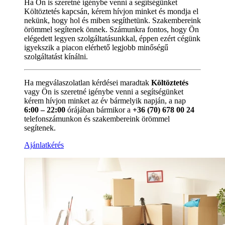
Ha Ön is szeretné igénybe venni a segítségünket
Költöztetés kapcsán, kérem hívjon minket és mondja el
nekünk, hogy hol és miben segíthetünk. Szakembereink
örömmel segítenek önnek. Számunkra fontos, hogy Ön
elégedett legyen szolgáltatásunkkal, éppen ezért cégünk
igyekszik a piacon elérhető legjobb minőségű
szolgáltatást kínálni.
Ha megválaszolatlan kérdései maradtak
Költöztetés
vagy Ön is szeretné igénybe venni a segítségünket
kérem hívjon minket az év bármelyik napján, a nap
6:00 – 22:00
órájában bármikor a
+36 (70) 678 00 24
telefonszámunkon és szakembereink örömmel
segítenek.
Ajánlatkérés