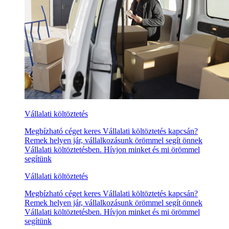
Vállalati költöztetés
Megbízható céget keres Vállalati költöztetés kapcsán?
Remek helyen jár, vállalkozásunk örömmel segít önnek
Vállalati költöztetésben. Hívjon minket és mi örömmel
segítünk
Vállalati költöztetés
Megbízható céget keres Vállalati költöztetés kapcsán?
Remek helyen jár, vállalkozásunk örömmel segít önnek
Vállalati költöztetésben. Hívjon minket és mi örömmel
segítünk