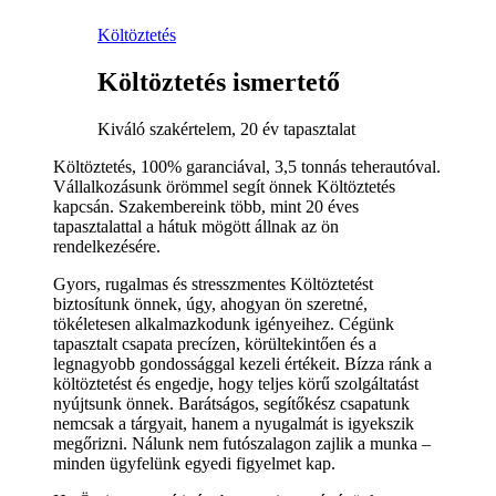
Költöztetés
Költöztetés ismertető
Kiváló szakértelem, 20 év tapasztalat
Költöztetés, 100% garanciával, 3,5 tonnás teherautóval.
Vállalkozásunk örömmel segít önnek Költöztetés
kapcsán. Szakembereink több, mint 20 éves
tapasztalattal a hátuk mögött állnak az ön
rendelkezésére.
Gyors, rugalmas és stresszmentes Költöztetést
biztosítunk önnek, úgy, ahogyan ön szeretné,
tökéletesen alkalmazkodunk igényeihez. Cégünk
tapasztalt csapata precízen, körültekintően és a
legnagyobb gondossággal kezeli értékeit. Bízza ránk a
költöztetést és engedje, hogy teljes körű szolgáltatást
nyújtsunk önnek. Barátságos, segítőkész csapatunk
nemcsak a tárgyait, hanem a nyugalmát is igyekszik
megőrizni. Nálunk nem futószalagon zajlik a munka –
minden ügyfelünk egyedi figyelmet kap.