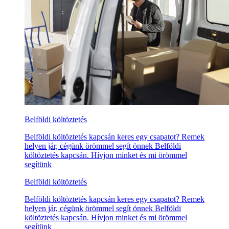
Belföldi költöztetés
Belföldi költöztetés kapcsán keres egy csapatot? Remek
helyen jár, cégünk örömmel segít önnek Belföldi
költöztetés kapcsán. Hívjon minket és mi örömmel
segítünk
Belföldi költöztetés
Belföldi költöztetés kapcsán keres egy csapatot? Remek
helyen jár, cégünk örömmel segít önnek Belföldi
költöztetés kapcsán. Hívjon minket és mi örömmel
segítünk