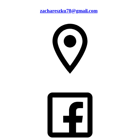
zachareszku78@gmail.com