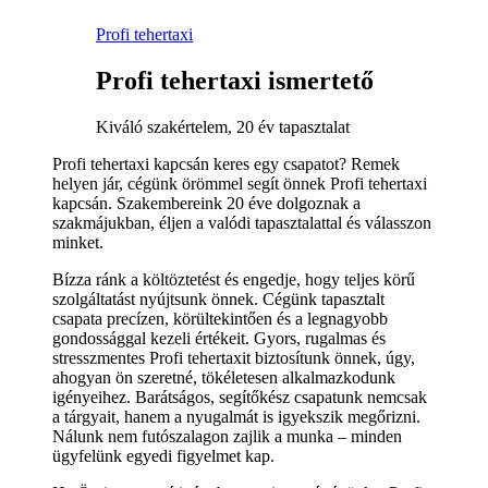
Profi tehertaxi
Profi tehertaxi ismertető
Kiváló szakértelem, 20 év tapasztalat
Profi tehertaxi kapcsán keres egy csapatot? Remek
helyen jár, cégünk örömmel segít önnek Profi tehertaxi
kapcsán. Szakembereink 20 éve dolgoznak a
szakmájukban, éljen a valódi tapasztalattal és válasszon
minket.
Bízza ránk a költöztetést és engedje, hogy teljes körű
szolgáltatást nyújtsunk önnek. Cégünk tapasztalt
csapata precízen, körültekintően és a legnagyobb
gondossággal kezeli értékeit. Gyors, rugalmas és
stresszmentes Profi tehertaxit biztosítunk önnek, úgy,
ahogyan ön szeretné, tökéletesen alkalmazkodunk
igényeihez. Barátságos, segítőkész csapatunk nemcsak
a tárgyait, hanem a nyugalmát is igyekszik megőrizni.
Nálunk nem futószalagon zajlik a munka – minden
ügyfelünk egyedi figyelmet kap.