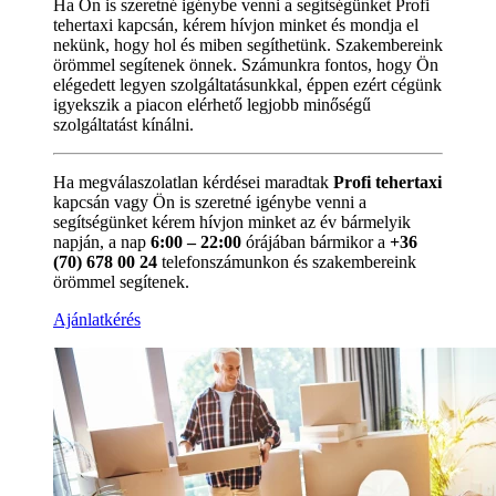
Ha Ön is szeretné igénybe venni a segítségünket Profi
tehertaxi kapcsán, kérem hívjon minket és mondja el
nekünk, hogy hol és miben segíthetünk. Szakembereink
örömmel segítenek önnek. Számunkra fontos, hogy Ön
elégedett legyen szolgáltatásunkkal, éppen ezért cégünk
igyekszik a piacon elérhető legjobb minőségű
szolgáltatást kínálni.
Ha megválaszolatlan kérdései maradtak
Profi tehertaxi
kapcsán vagy Ön is szeretné igénybe venni a
segítségünket kérem hívjon minket az év bármelyik
napján, a nap
6:00 – 22:00
órájában bármikor a
+36
(70) 678 00 24
telefonszámunkon és szakembereink
örömmel segítenek.
Ajánlatkérés