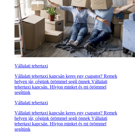
Vállalati tehertaxi
Vállalati tehertaxi kapcsán keres egy csapatot? Remek
helyen jár, cégünk örömmel segít önnek Vállalati
tehertaxi kapcsán. Hívjon minket és mi örömmel
segítünk
Vállalati tehertaxi
Vállalati tehertaxi kapcsán keres egy csapatot? Remek
helyen jár, cégünk örömmel segít önnek Vállalati
tehertaxi kapcsán. Hívjon minket és mi örömmel
segítünk