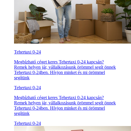
Tehertaxi 0-24
Megbízható céget keres Tehertaxi 0-24 kapcsán?
Remek helyen jár, vállalkozásunk örömmel segít önnek
Tehertaxi 0-24ben. Hívjon minket és mi örömmel
segítünk
Tehertaxi 0-24
Megbízható céget keres Tehertaxi 0-24 kapcsán?
Remek helyen jár, vállalkozásunk örömmel segít önnek
Tehertaxi 0-24ben. Hívjon minket és mi örömmel
segítünk
Tehertaxi 0-24