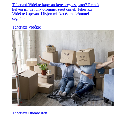
Tehertaxi Vidékre kapcsán keres egy csapatot? Remek
helyen jár, cégünk örömmel segít önnek Tehertaxi
Vidékre kapcsán. Hívjon minket és mi örömmel
segítünk
Tehertaxi Vidékre
Tehertaxi Budapesten