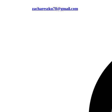
zachareszku78@gmail.com