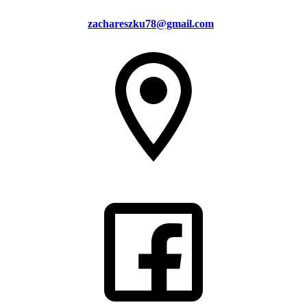
zachareszku78@gmail.com