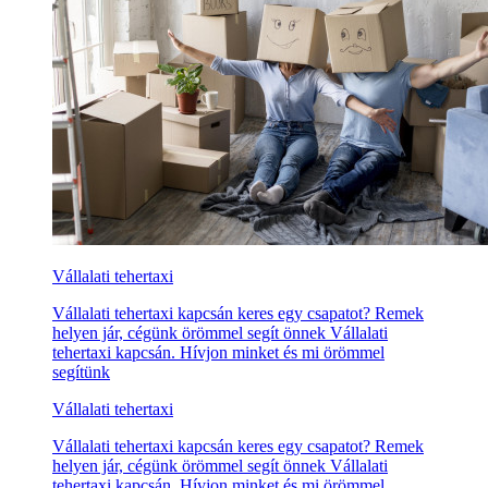
Vállalati tehertaxi
Vállalati tehertaxi kapcsán keres egy csapatot? Remek
helyen jár, cégünk örömmel segít önnek Vállalati
tehertaxi kapcsán. Hívjon minket és mi örömmel
segítünk
Vállalati tehertaxi
Vállalati tehertaxi kapcsán keres egy csapatot? Remek
helyen jár, cégünk örömmel segít önnek Vállalati
tehertaxi kapcsán. Hívjon minket és mi örömmel