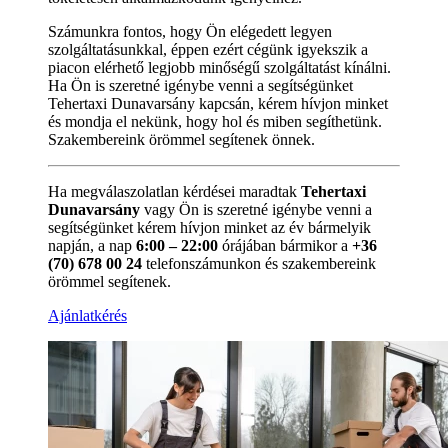
Számunkra fontos, hogy Ön elégedett legyen
szolgáltatásunkkal, éppen ezért cégünk igyekszik a
piacon elérhető legjobb minőségű szolgáltatást kínálni.
Ha Ön is szeretné igénybe venni a segítségünket
Tehertaxi Dunavarsány kapcsán, kérem hívjon minket
és mondja el nekünk, hogy hol és miben segíthetünk.
Szakembereink örömmel segítenek önnek.
Ha megválaszolatlan kérdései maradtak
Tehertaxi
Dunavarsány
vagy Ön is szeretné igénybe venni a
segítségünket kérem hívjon minket az év bármelyik
napján, a nap
6:00 – 22:00
órájában bármikor a
+36
(70) 678 00 24
telefonszámunkon és szakembereink
örömmel segítenek.
Ajánlatkérés