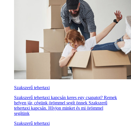
Szakszerű tehertaxi
Szakszerű tehertaxi kapcsán keres egy csapatot? Remek
helyen jár, cégünk örömmel segít önnek Szakszerű
tehertaxi kapcsán. Hívjon minket és mi örömmel
segítünk
Szakszerű tehertaxi