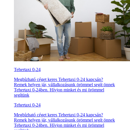
Tehertaxi 0-24
Megbízható céget keres Tehertaxi 0-24 kapcsán?
Remek helyen jár, vállalkozásunk örömmel segít önnek
Tehertaxi 0-24ben. Hívjon minket és mi örömmel
segítünk
Tehertaxi 0-24
Megbízható céget keres Tehertaxi 0-24 kapcsán?
Remek helyen jár, vállalkozásunk örömmel segít önnek
Tehertaxi 0-24ben. Hívjon minket és mi örömmel