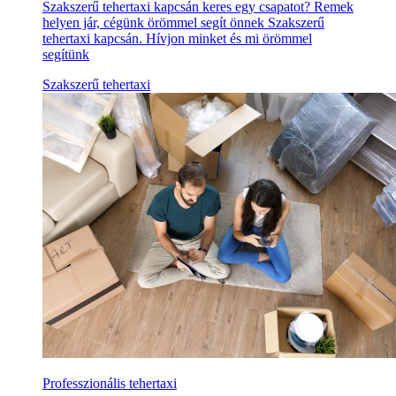
Szakszerű tehertaxi kapcsán keres egy csapatot? Remek
helyen jár, cégünk örömmel segít önnek Szakszerű
tehertaxi kapcsán. Hívjon minket és mi örömmel
segítünk
Szakszerű tehertaxi
Professzionális tehertaxi