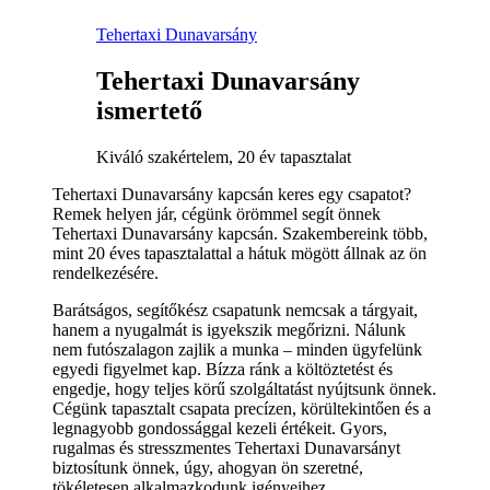
Tehertaxi Dunavarsány
Tehertaxi Dunavarsány
ismertető
Kiváló szakértelem, 20 év tapasztalat
Tehertaxi Dunavarsány kapcsán keres egy csapatot?
Remek helyen jár, cégünk örömmel segít önnek
Tehertaxi Dunavarsány kapcsán. Szakembereink több,
mint 20 éves tapasztalattal a hátuk mögött állnak az ön
rendelkezésére.
Barátságos, segítőkész csapatunk nemcsak a tárgyait,
hanem a nyugalmát is igyekszik megőrizni. Nálunk
nem futószalagon zajlik a munka – minden ügyfelünk
egyedi figyelmet kap. Bízza ránk a költöztetést és
engedje, hogy teljes körű szolgáltatást nyújtsunk önnek.
Cégünk tapasztalt csapata precízen, körültekintően és a
legnagyobb gondossággal kezeli értékeit. Gyors,
rugalmas és stresszmentes Tehertaxi Dunavarsányt
biztosítunk önnek, úgy, ahogyan ön szeretné,
tökéletesen alkalmazkodunk igényeihez.