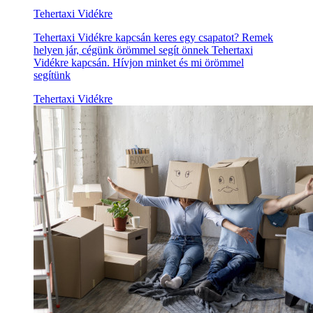
Tehertaxi Vidékre
Tehertaxi Vidékre kapcsán keres egy csapatot? Remek
helyen jár, cégünk örömmel segít önnek Tehertaxi
Vidékre kapcsán. Hívjon minket és mi örömmel
segítünk
Tehertaxi Vidékre