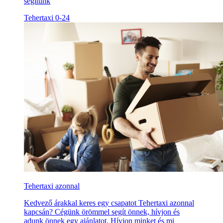
segítünk
Tehertaxi 0-24
Tehertaxi azonnal
Kedvező árakkal keres egy csapatot Tehertaxi azonnal
kapcsán? Cégünk örömmel segít önnek, hívjon és
adunk önnek egy ajánlatot. Hívjon minket és mi