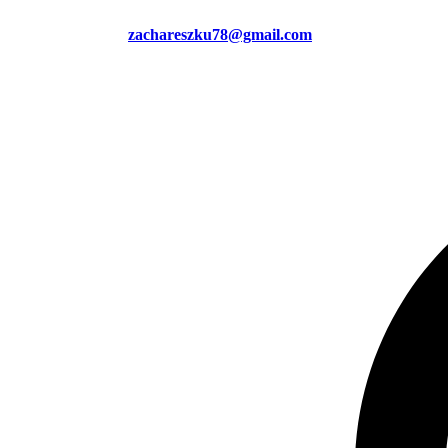
zachareszku78@gmail.com