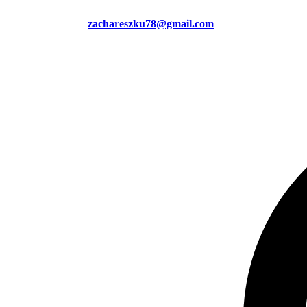
zachareszku78@gmail.com