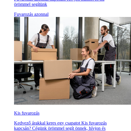
örömmel segítünk
Fuvarozás azonnal
Kis fuvarozás
Kedvező árakkal keres egy csapatot Kis fuvarozás
kapcsán? Cégünk örömmel segít önnek, hívjon és