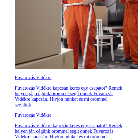
Fuvarozás Vidékre
Fuvarozás Vidékre kapcsán keres egy csapatot? Remek
helyen jár, cégünk örömmel segít önnek Fuvarozás
Vidékre kapcsán. Hívjon minket és mi örömmel
segítünk
Fuvarozás Vidékre
Fuvarozás Vidékre kapcsán keres egy csapatot? Remek
helyen jár, cégünk örömmel segít önnek Fuvarozás
Vidékre kapcsán. Hívjon minket és mi örömmel