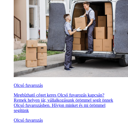
Olcsó fuvarozás
Megbízható céget keres Olcsó fuvarozás kapcsán?
Remek helyen jár, vállalkozásunk örömmel segít önnek
Olcsó fuvarozásben. Hívjon minket és mi örömmel
segítünk
Olcsó fuvarozás