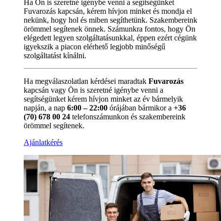
Ha Ön is szeretné igénybe venni a segítségünket
Fuvarozás kapcsán, kérem hívjon minket és mondja el
nekünk, hogy hol és miben segíthetünk. Szakembereink
örömmel segítenek önnek. Számunkra fontos, hogy Ön
elégedett legyen szolgáltatásunkkal, éppen ezért cégünk
igyekszik a piacon elérhető legjobb minőségű
szolgáltatást kínálni.
Ha megválaszolatlan kérdései maradtak
Fuvarozás
kapcsán vagy Ön is szeretné igénybe venni a
segítségünket kérem hívjon minket az év bármelyik
napján, a nap
6:00 – 22:00
órájában bármikor a
+36
(70) 678 00 24
telefonszámunkon és szakembereink
örömmel segítenek.
Ajánlatkérés