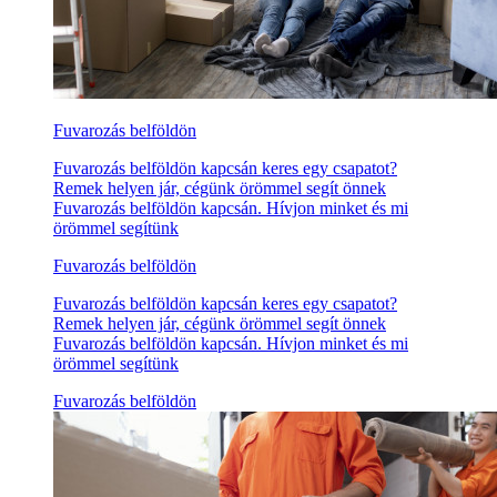
Fuvarozás belföldön
Fuvarozás belföldön kapcsán keres egy csapatot?
Remek helyen jár, cégünk örömmel segít önnek
Fuvarozás belföldön kapcsán. Hívjon minket és mi
örömmel segítünk
Fuvarozás belföldön
Fuvarozás belföldön kapcsán keres egy csapatot?
Remek helyen jár, cégünk örömmel segít önnek
Fuvarozás belföldön kapcsán. Hívjon minket és mi
örömmel segítünk
Fuvarozás belföldön