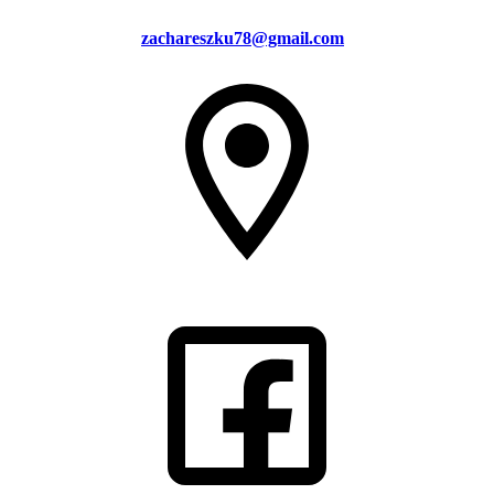
zachareszku78@gmail.com