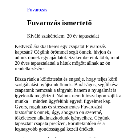
Fuvarozás
Fuvarozás ismertető
Kiváló szakértelem, 20 év tapasztalat
Kedvező árakkal keres egy csapatot Fuvarozás
kapcsán? Cégünk örömmel segít önnek, hívjon és
adunk önnek egy ajánlatot. Szakembereink több, mint
20 éves tapasztalattal a hátuk mögött állnak az ön
rendelkezésére.
Bízza ránk a költöztetést és engedje, hogy teljes körű
szolgáltatást nyújtsunk önnek. Barátságos, segítőkész
csapatunk nemcsak a tárgyait, hanem a nyugalmát is
igyekszik megőrizni. Nálunk nem futószalagon zajlik a
munka – minden ügyfelünk egyedi figyelmet kap.
Gyors, rugalmas és stresszmentes Fuvarozást
biztosítunk önnek, úgy, ahogyan ön szeretné,
tökéletesen alkalmazkodunk igényeihez. Cégünk
tapasztalt csapata precízen, körültekintően és a
legnagyobb gondossággal kezeli értékeit.