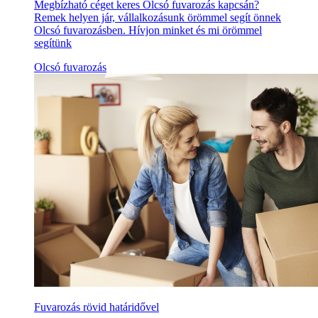
Megbízható céget keres Olcsó fuvarozás kapcsán?
Remek helyen jár, vállalkozásunk örömmel segít önnek
Olcsó fuvarozásben. Hívjon minket és mi örömmel
segítünk
Olcsó fuvarozás
Fuvarozás rövid határidővel