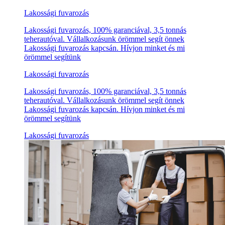
Lakossági fuvarozás
Lakossági fuvarozás, 100% garanciával, 3,5 tonnás
teherautóval. Vállalkozásunk örömmel segít önnek
Lakossági fuvarozás kapcsán. Hívjon minket és mi
örömmel segítünk
Lakossági fuvarozás
Lakossági fuvarozás, 100% garanciával, 3,5 tonnás
teherautóval. Vállalkozásunk örömmel segít önnek
Lakossági fuvarozás kapcsán. Hívjon minket és mi
örömmel segítünk
Lakossági fuvarozás