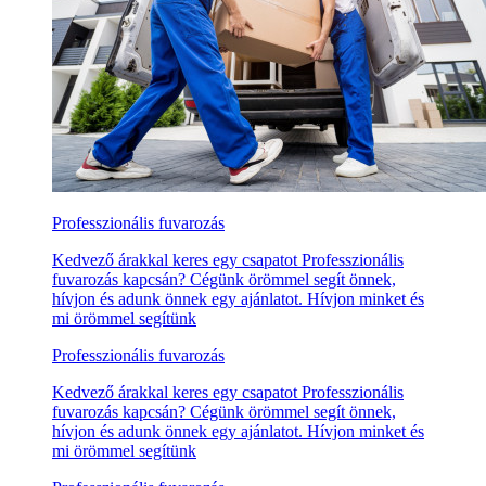
Professzionális fuvarozás
Kedvező árakkal keres egy csapatot Professzionális
fuvarozás kapcsán? Cégünk örömmel segít önnek,
hívjon és adunk önnek egy ajánlatot. Hívjon minket és
mi örömmel segítünk
Professzionális fuvarozás
Kedvező árakkal keres egy csapatot Professzionális
fuvarozás kapcsán? Cégünk örömmel segít önnek,
hívjon és adunk önnek egy ajánlatot. Hívjon minket és
mi örömmel segítünk