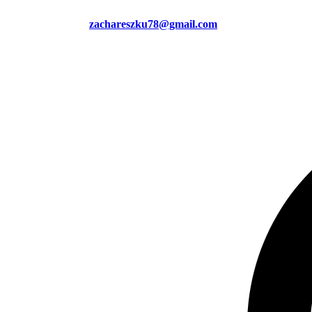
zachareszku78@gmail.com