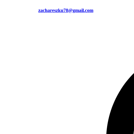
zachareszku78@gmail.com