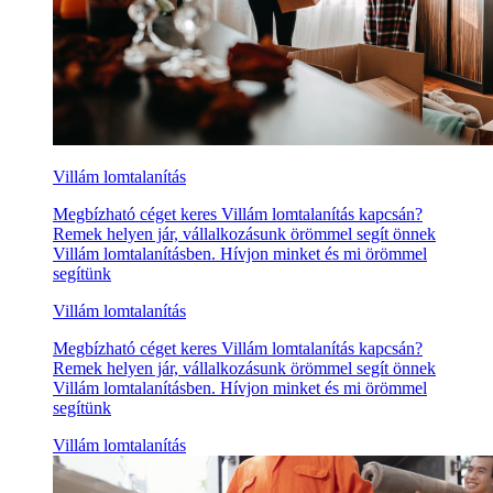
Villám lomtalanítás
Megbízható céget keres Villám lomtalanítás kapcsán?
Remek helyen jár, vállalkozásunk örömmel segít önnek
Villám lomtalanításben. Hívjon minket és mi örömmel
segítünk
Villám lomtalanítás
Megbízható céget keres Villám lomtalanítás kapcsán?
Remek helyen jár, vállalkozásunk örömmel segít önnek
Villám lomtalanításben. Hívjon minket és mi örömmel
segítünk
Villám lomtalanítás