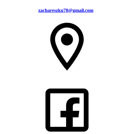
zachareszku78@gmail.com