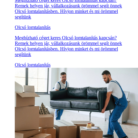
Megbízható céget keres Olcsó lomtalanítás kapcsán?
Remek helyen jár, vállalkozásunk örömmel segít önnek
Olcsó lomtalanításben. Hívjon minket és mi örömmel
segítünk
Olcsó lomtalanítás
Megbízható céget keres Olcsó lomtalanítás kapcsán?
Remek helyen jár, vállalkozásunk örömmel segít önnek
Olcsó lomtalanításben. Hívjon minket és mi örömmel
segítünk
Olcsó lomtalanítás