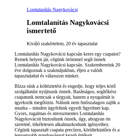
Lomtalanítás Nagykovácsi
Lomtalanítás Nagykovácsi
ismertető
Kiváló szakértelem, 20 év tapasztalat
Lomtalanítás Nagykovácsi kapcsán keres egy csapatot?
Remek helyen jár, cégünk örömmel segít önnek
Lomtalanítás Nagykovácsi kapcsán. Szakembereink 20
éve dolgoznak a szakmájukban, éljen a valódi
tapasztalattal és válasszon minket.
Bízza ránk a költöztetést és engedje, hogy teljes körű
szolgáltatást nyújtsunk önnek. Barátságos, segítőkész
csapatunk nemcsak a tárgyait, hanem a nyugalmát is
igyekszik megőrizni. Nálunk nem futószalagon zajlik a
munka – minden ügyfelünk egyedi figyelmet kap.
Gyors, rugalmas és stresszmentes Lomtalanítás
Nagykovácsit biztosítunk önnek, úgy, ahogyan ön
szeretné, tökéletesen alkalmazkodunk igényeihez.
Cégünk tapasztalt csapata precízen, körültekintően és a
legnagyobb gondossággal kezeli értékeit.