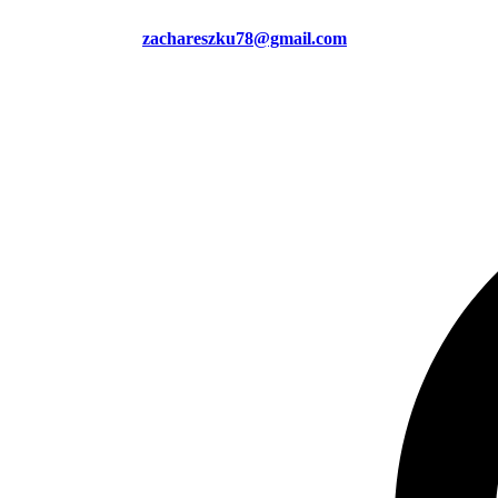
zachareszku78@gmail.com