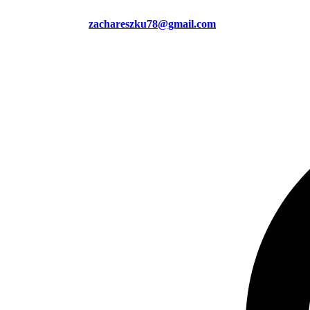
zachareszku78@gmail.com