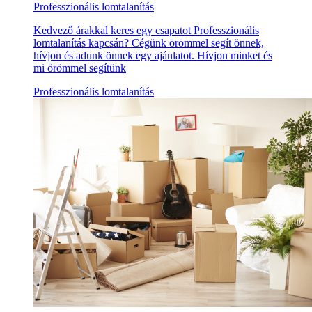
Professzionális lomtalanítás
Kedvező árakkal keres egy csapatot Professzionális
lomtalanítás kapcsán? Cégünk örömmel segít önnek,
hívjon és adunk önnek egy ajánlatot. Hívjon minket és
mi örömmel segítünk
Professzionális lomtalanítás