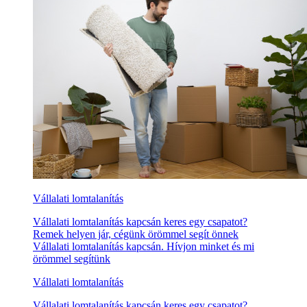
Vállalati lomtalanítás
Vállalati lomtalanítás kapcsán keres egy csapatot?
Remek helyen jár, cégünk örömmel segít önnek
Vállalati lomtalanítás kapcsán. Hívjon minket és mi
örömmel segítünk
Vállalati lomtalanítás
Vállalati lomtalanítás kapcsán keres egy csapatot?