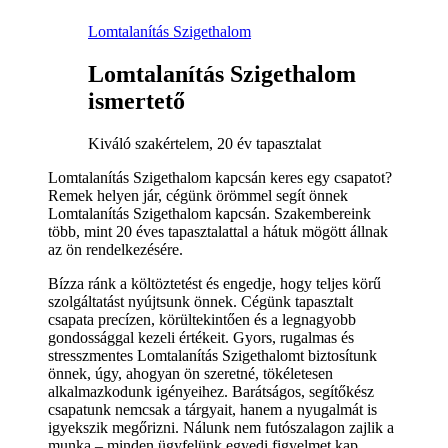
Lomtalanítás Szigethalom
Lomtalanítás Szigethalom
ismertető
Kiváló szakértelem, 20 év tapasztalat
Lomtalanítás Szigethalom kapcsán keres egy csapatot?
Remek helyen jár, cégünk örömmel segít önnek
Lomtalanítás Szigethalom kapcsán. Szakembereink
több, mint 20 éves tapasztalattal a hátuk mögött állnak
az ön rendelkezésére.
Bízza ránk a költöztetést és engedje, hogy teljes körű
szolgáltatást nyújtsunk önnek. Cégünk tapasztalt
csapata precízen, körültekintően és a legnagyobb
gondossággal kezeli értékeit. Gyors, rugalmas és
stresszmentes Lomtalanítás Szigethalomt biztosítunk
önnek, úgy, ahogyan ön szeretné, tökéletesen
alkalmazkodunk igényeihez. Barátságos, segítőkész
csapatunk nemcsak a tárgyait, hanem a nyugalmát is
igyekszik megőrizni. Nálunk nem futószalagon zajlik a
munka – minden ügyfelünk egyedi figyelmet kap.