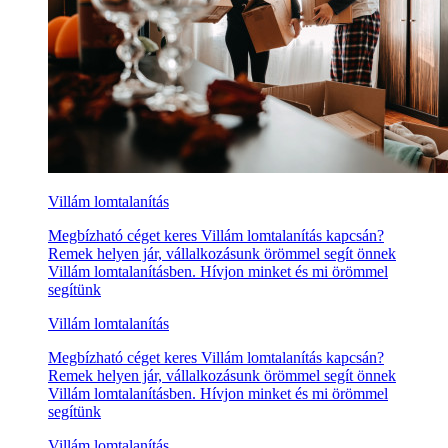
Villám lomtalanítás
Megbízható céget keres Villám lomtalanítás kapcsán?
Remek helyen jár, vállalkozásunk örömmel segít önnek
Villám lomtalanításben. Hívjon minket és mi örömmel
segítünk
Villám lomtalanítás
Megbízható céget keres Villám lomtalanítás kapcsán?
Remek helyen jár, vállalkozásunk örömmel segít önnek
Villám lomtalanításben. Hívjon minket és mi örömmel
segítünk
Villám lomtalanítás