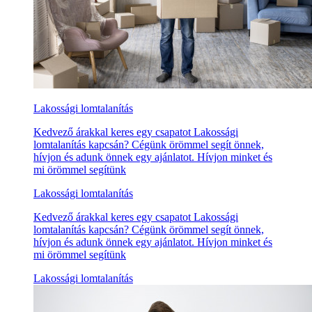
Lakossági lomtalanítás
Kedvező árakkal keres egy csapatot Lakossági
lomtalanítás kapcsán? Cégünk örömmel segít önnek,
hívjon és adunk önnek egy ajánlatot. Hívjon minket és
mi örömmel segítünk
Lakossági lomtalanítás
Kedvező árakkal keres egy csapatot Lakossági
lomtalanítás kapcsán? Cégünk örömmel segít önnek,
hívjon és adunk önnek egy ajánlatot. Hívjon minket és
mi örömmel segítünk
Lakossági lomtalanítás