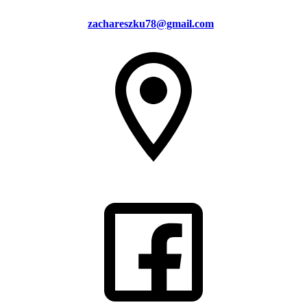
zachareszku78@gmail.com