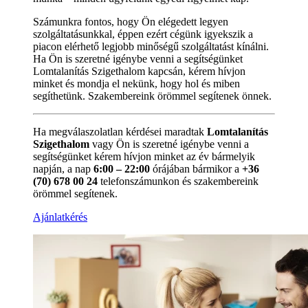
Számunkra fontos, hogy Ön elégedett legyen
szolgáltatásunkkal, éppen ezért cégünk igyekszik a
piacon elérhető legjobb minőségű szolgáltatást kínálni.
Ha Ön is szeretné igénybe venni a segítségünket
Lomtalanítás Szigethalom kapcsán, kérem hívjon
minket és mondja el nekünk, hogy hol és miben
segíthetünk. Szakembereink örömmel segítenek önnek.
Ha megválaszolatlan kérdései maradtak
Lomtalanítás
Szigethalom
vagy Ön is szeretné igénybe venni a
segítségünket kérem hívjon minket az év bármelyik
napján, a nap
6:00 – 22:00
órájában bármikor a
+36
(70) 678 00 24
telefonszámunkon és szakembereink
örömmel segítenek.
Ajánlatkérés