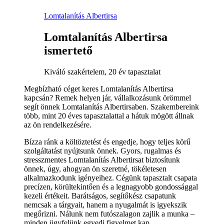
Lomtalanítás Albertirsa
Lomtalanítás Albertirsa
ismertető
Kiváló szakértelem, 20 év tapasztalat
Megbízható céget keres Lomtalanítás Albertirsa
kapcsán? Remek helyen jár, vállalkozásunk örömmel
segít önnek Lomtalanítás Albertirsaben. Szakembereink
több, mint 20 éves tapasztalattal a hátuk mögött állnak
az ön rendelkezésére.
Bízza ránk a költöztetést és engedje, hogy teljes körű
szolgáltatást nyújtsunk önnek. Gyors, rugalmas és
stresszmentes Lomtalanítás Albertirsat biztosítunk
önnek, úgy, ahogyan ön szeretné, tökéletesen
alkalmazkodunk igényeihez. Cégünk tapasztalt csapata
precízen, körültekintően és a legnagyobb gondossággal
kezeli értékeit. Barátságos, segítőkész csapatunk
nemcsak a tárgyait, hanem a nyugalmát is igyekszik
megőrizni. Nálunk nem futószalagon zajlik a munka –
minden ügyfelünk egyedi figyelmet kap.