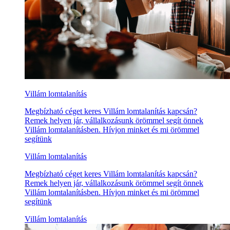
Villám lomtalanítás
Megbízható céget keres Villám lomtalanítás kapcsán?
Remek helyen jár, vállalkozásunk örömmel segít önnek
Villám lomtalanításben. Hívjon minket és mi örömmel
segítünk
Villám lomtalanítás
Megbízható céget keres Villám lomtalanítás kapcsán?
Remek helyen jár, vállalkozásunk örömmel segít önnek
Villám lomtalanításben. Hívjon minket és mi örömmel
segítünk
Villám lomtalanítás