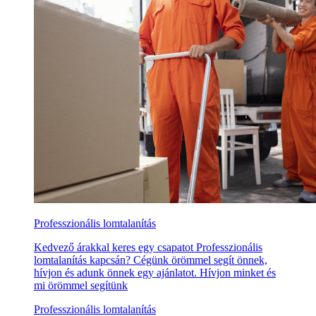
Professzionális lomtalanítás
Kedvező árakkal keres egy csapatot Professzionális
lomtalanítás kapcsán? Cégünk örömmel segít önnek,
hívjon és adunk önnek egy ajánlatot. Hívjon minket és
mi örömmel segítünk
Professzionális lomtalanítás