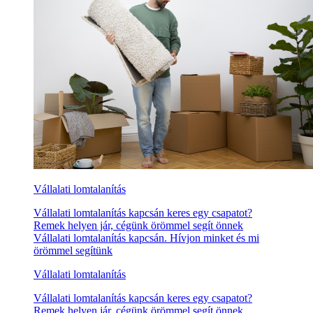
Vállalati lomtalanítás
Vállalati lomtalanítás kapcsán keres egy csapatot?
Remek helyen jár, cégünk örömmel segít önnek
Vállalati lomtalanítás kapcsán. Hívjon minket és mi
örömmel segítünk
Vállalati lomtalanítás
Vállalati lomtalanítás kapcsán keres egy csapatot?
Remek helyen jár, cégünk örömmel segít önnek