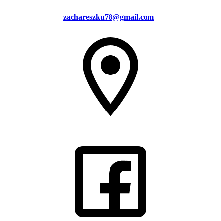
zachareszku78@gmail.com