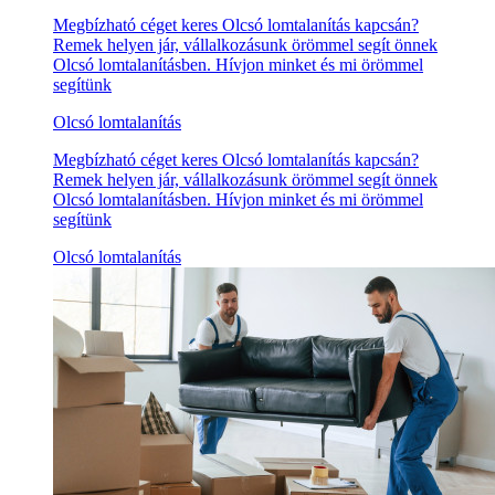
Megbízható céget keres Olcsó lomtalanítás kapcsán?
Remek helyen jár, vállalkozásunk örömmel segít önnek
Olcsó lomtalanításben. Hívjon minket és mi örömmel
segítünk
Olcsó lomtalanítás
Megbízható céget keres Olcsó lomtalanítás kapcsán?
Remek helyen jár, vállalkozásunk örömmel segít önnek
Olcsó lomtalanításben. Hívjon minket és mi örömmel
segítünk
Olcsó lomtalanítás