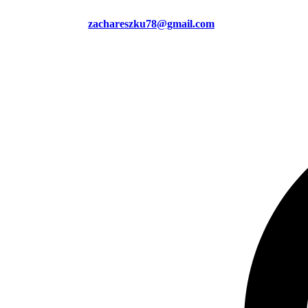
zachareszku78@gmail.com