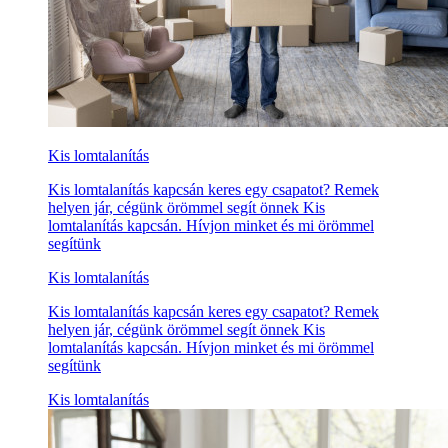
Kis lomtalanítás
Kis lomtalanítás kapcsán keres egy csapatot? Remek
helyen jár, cégünk örömmel segít önnek Kis
lomtalanítás kapcsán. Hívjon minket és mi örömmel
segítünk
Kis lomtalanítás
Kis lomtalanítás kapcsán keres egy csapatot? Remek
helyen jár, cégünk örömmel segít önnek Kis
lomtalanítás kapcsán. Hívjon minket és mi örömmel
segítünk
Kis lomtalanítás