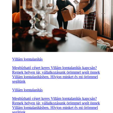
Villám lomtalanítás
Megbízható céget keres Villám lomtalanítás kapcsán?
Remek helyen jár, vállalkozásunk örömmel segít önnek
Villám lomtalanításben. Hívjon minket és mi örömmel
segítünk
Villám lomtalanítás
Megbízható céget keres Villám lomtalanítás kapcsán?
Remek helyen jár, vállalkozásunk örömmel segít önnek
Villám lomtalanításben. Hívjon minket és mi örömmel
segítünk