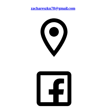
zachareszku78@gmail.com