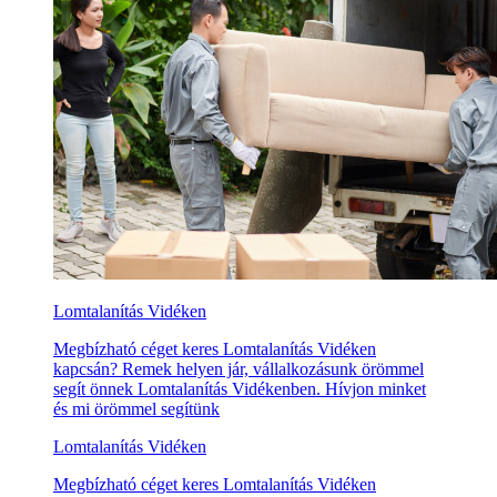
Lomtalanítás Vidéken
Megbízható céget keres Lomtalanítás Vidéken
kapcsán? Remek helyen jár, vállalkozásunk örömmel
segít önnek Lomtalanítás Vidékenben. Hívjon minket
és mi örömmel segítünk
Lomtalanítás Vidéken
Megbízható céget keres Lomtalanítás Vidéken