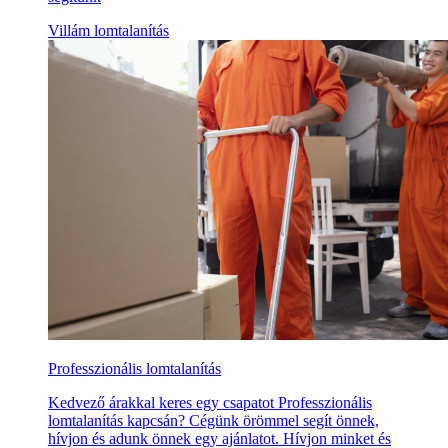
Villám lomtalanítás
Professzionális lomtalanítás
Kedvező árakkal keres egy csapatot Professzionális
lomtalanítás kapcsán? Cégünk örömmel segít önnek,
hívjon és adunk önnek egy ajánlatot. Hívjon minket és