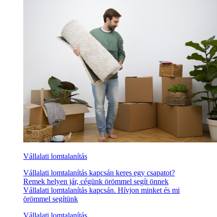
Vállalati lomtalanítás
Vállalati lomtalanítás kapcsán keres egy csapatot?
Remek helyen jár, cégünk örömmel segít önnek
Vállalati lomtalanítás kapcsán. Hívjon minket és mi
örömmel segítünk
Vállalati lomtalanítás