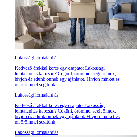
Lakossági lomtalanítás
Kedvező árakkal keres egy csapatot Lakossági
lomtalanítás kapcsán? Cégünk örömmel segít önnek,
hívjon és adunk önnek egy ajánlatot. Hívjon minket és
mi örömmel segítünk
Lakossági lomtalanítás
Kedvező árakkal keres egy csapatot Lakossági
lomtalanítás kapcsán? Cégünk örömmel segít önnek,
hívjon és adunk önnek egy ajánlatot. Hívjon minket és
mi örömmel segítünk
Lakossági lomtalanítás