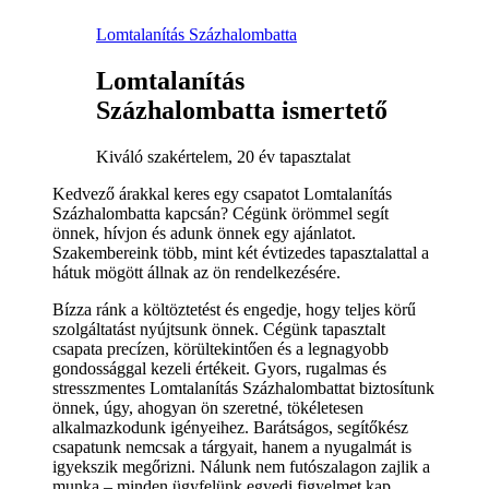
Lomtalanítás Százhalombatta
Lomtalanítás
Százhalombatta ismertető
Kiváló szakértelem, 20 év tapasztalat
Kedvező árakkal keres egy csapatot Lomtalanítás
Százhalombatta kapcsán? Cégünk örömmel segít
önnek, hívjon és adunk önnek egy ajánlatot.
Szakembereink több, mint két évtizedes tapasztalattal a
hátuk mögött állnak az ön rendelkezésére.
Bízza ránk a költöztetést és engedje, hogy teljes körű
szolgáltatást nyújtsunk önnek. Cégünk tapasztalt
csapata precízen, körültekintően és a legnagyobb
gondossággal kezeli értékeit. Gyors, rugalmas és
stresszmentes Lomtalanítás Százhalombattat biztosítunk
önnek, úgy, ahogyan ön szeretné, tökéletesen
alkalmazkodunk igényeihez. Barátságos, segítőkész
csapatunk nemcsak a tárgyait, hanem a nyugalmát is
igyekszik megőrizni. Nálunk nem futószalagon zajlik a
munka – minden ügyfelünk egyedi figyelmet kap.