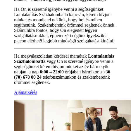
Ha Ön is szeretné igénybe venni a segítségünket
Lomtalanítás Százhalombatta kapcsán, kérem hívjon
minket és mondja el nekünk, hogy hol és miben
segíthetünk. Szakembereink örömmel segítenek önnek.
Számunkra fontos, hogy Ön elégedett legyen
szolgáltatásunkkal, éppen ezért cégünk igyekszik a
piacon elérhető legjobb minőségű szolgáltatást kínálni.
Ha megválaszolatlan kérdései maradtak
Lomtalanítás
Százhalombatta
vagy Ön is szeretné igénybe venni a
segítségünket kérem hívjon minket az év bármelyik
napján, a nap
6:00 – 22:00
órájában bármikor a
+36
(70) 678 00 24
telefonszámunkon és szakembereink
örömmel segítenek.
Ajánlatkérés