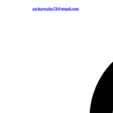
zachareszku78@gmail.com