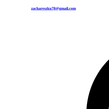
zachareszku78@gmail.com