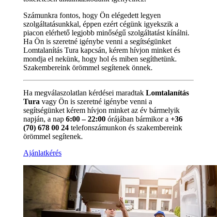
Számunkra fontos, hogy Ön elégedett legyen
szolgáltatásunkkal, éppen ezért cégünk igyekszik a
piacon elérhető legjobb minőségű szolgáltatást kínálni.
Ha Ön is szeretné igénybe venni a segítségünket
Lomtalanítás Tura kapcsán, kérem hívjon minket és
mondja el nekünk, hogy hol és miben segíthetünk.
Szakembereink örömmel segítenek önnek.
Ha megválaszolatlan kérdései maradtak
Lomtalanítás
Tura
vagy Ön is szeretné igénybe venni a
segítségünket kérem hívjon minket az év bármelyik
napján, a nap
6:00 – 22:00
órájában bármikor a
+36
(70) 678 00 24
telefonszámunkon és szakembereink
örömmel segítenek.
Ajánlatkérés