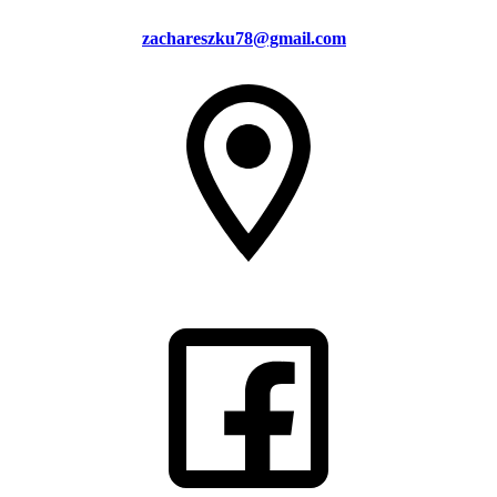
zachareszku78@gmail.com