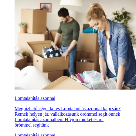
Lomtalanítás azonnal
Megbízható céget keres Lomtalanítás azonnal kapcsán?
Remek helyen jár, vállalkozásunk örömmel segít önnek
Lomtalanítás azonnalben. Hívjon minket és mi
örömmel segítünk
Lomtalanítás azonnal