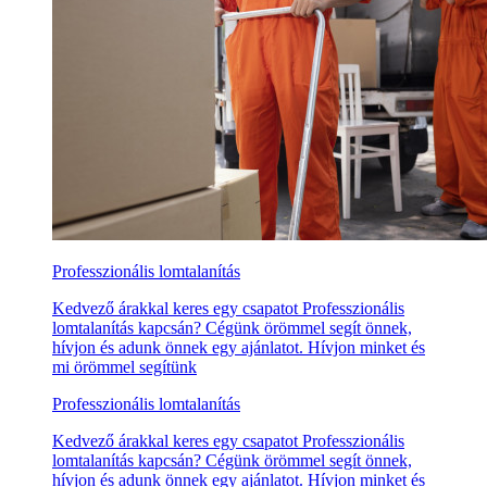
Professzionális lomtalanítás
Kedvező árakkal keres egy csapatot Professzionális
lomtalanítás kapcsán? Cégünk örömmel segít önnek,
hívjon és adunk önnek egy ajánlatot. Hívjon minket és
mi örömmel segítünk
Professzionális lomtalanítás
Kedvező árakkal keres egy csapatot Professzionális
lomtalanítás kapcsán? Cégünk örömmel segít önnek,
hívjon és adunk önnek egy ajánlatot. Hívjon minket és