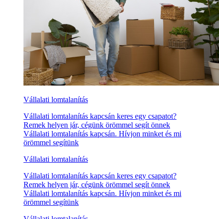
Vállalati lomtalanítás
Vállalati lomtalanítás kapcsán keres egy csapatot?
Remek helyen jár, cégünk örömmel segít önnek
Vállalati lomtalanítás kapcsán. Hívjon minket és mi
örömmel segítünk
Vállalati lomtalanítás
Vállalati lomtalanítás kapcsán keres egy csapatot?
Remek helyen jár, cégünk örömmel segít önnek
Vállalati lomtalanítás kapcsán. Hívjon minket és mi
örömmel segítünk
Vállalati lomtalanítás