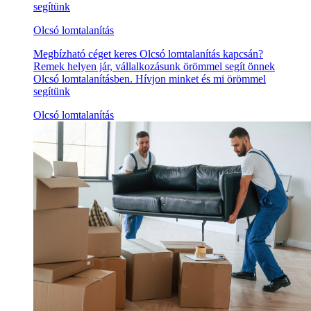
segítünk
Olcsó lomtalanítás
Megbízható céget keres Olcsó lomtalanítás kapcsán?
Remek helyen jár, vállalkozásunk örömmel segít önnek
Olcsó lomtalanításben. Hívjon minket és mi örömmel
segítünk
Olcsó lomtalanítás