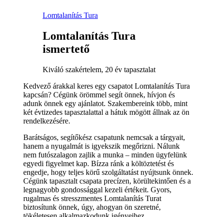
Lomtalanítás Tura
Lomtalanítás Tura
ismertető
Kiváló szakértelem, 20 év tapasztalat
Kedvező árakkal keres egy csapatot Lomtalanítás Tura
kapcsán? Cégünk örömmel segít önnek, hívjon és
adunk önnek egy ajánlatot. Szakembereink több, mint
két évtizedes tapasztalattal a hátuk mögött állnak az ön
rendelkezésére.
Barátságos, segítőkész csapatunk nemcsak a tárgyait,
hanem a nyugalmát is igyekszik megőrizni. Nálunk
nem futószalagon zajlik a munka – minden ügyfelünk
egyedi figyelmet kap. Bízza ránk a költöztetést és
engedje, hogy teljes körű szolgáltatást nyújtsunk önnek.
Cégünk tapasztalt csapata precízen, körültekintően és a
legnagyobb gondossággal kezeli értékeit. Gyors,
rugalmas és stresszmentes Lomtalanítás Turat
biztosítunk önnek, úgy, ahogyan ön szeretné,
tökéletesen alkalmazkodunk igényeihez.