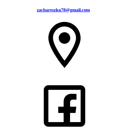
zachareszku78@gmail.com