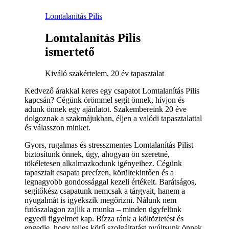
Lomtalanítás Pilis
Lomtalanítás Pilis
ismertető
Kiváló szakértelem, 20 év tapasztalat
Kedvező árakkal keres egy csapatot Lomtalanítás Pilis
kapcsán? Cégünk örömmel segít önnek, hívjon és
adunk önnek egy ajánlatot. Szakembereink 20 éve
dolgoznak a szakmájukban, éljen a valódi tapasztalattal
és válasszon minket.
Gyors, rugalmas és stresszmentes Lomtalanítás Pilist
biztosítunk önnek, úgy, ahogyan ön szeretné,
tökéletesen alkalmazkodunk igényeihez. Cégünk
tapasztalt csapata precízen, körültekintően és a
legnagyobb gondossággal kezeli értékeit. Barátságos,
segítőkész csapatunk nemcsak a tárgyait, hanem a
nyugalmát is igyekszik megőrizni. Nálunk nem
futószalagon zajlik a munka – minden ügyfelünk
egyedi figyelmet kap. Bízza ránk a költöztetést és
engedje, hogy teljes körű szolgáltatást nyújtsunk önnek.