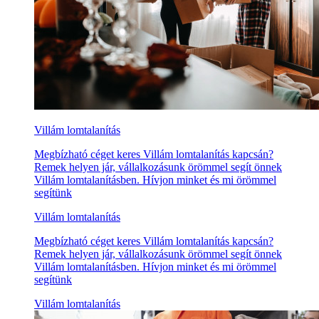
Villám lomtalanítás
Megbízható céget keres Villám lomtalanítás kapcsán?
Remek helyen jár, vállalkozásunk örömmel segít önnek
Villám lomtalanításben. Hívjon minket és mi örömmel
segítünk
Villám lomtalanítás
Megbízható céget keres Villám lomtalanítás kapcsán?
Remek helyen jár, vállalkozásunk örömmel segít önnek
Villám lomtalanításben. Hívjon minket és mi örömmel
segítünk
Villám lomtalanítás