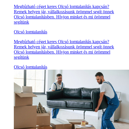
Megbízható céget keres Olcsó lomtalanítás kapcsán?
Remek helyen jár, vállalkozásunk örömmel segít önnek
Olcsó lomtalanításben. Hívjon minket és mi örömmel
segítünk
Olcsó lomtalanítás
Megbízható céget keres Olcsó lomtalanítás kapcsán?
Remek helyen jár, vállalkozásunk örömmel segít önnek
Olcsó lomtalanításben. Hívjon minket és mi örömmel
segítünk
Olcsó lomtalanítás