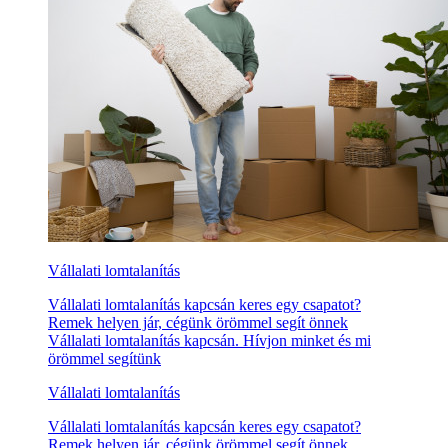
Vállalati lomtalanítás
Vállalati lomtalanítás kapcsán keres egy csapatot?
Remek helyen jár, cégünk örömmel segít önnek
Vállalati lomtalanítás kapcsán. Hívjon minket és mi
örömmel segítünk
Vállalati lomtalanítás
Vállalati lomtalanítás kapcsán keres egy csapatot?
Remek helyen jár, cégünk örömmel segít önnek