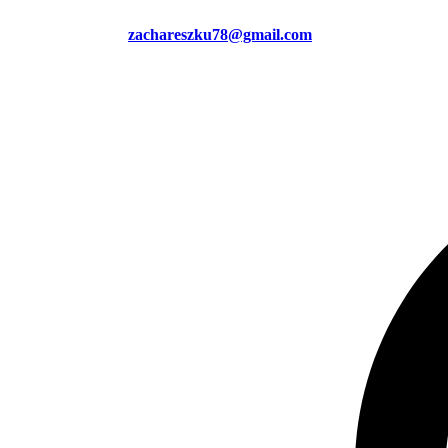
zachareszku78@gmail.com