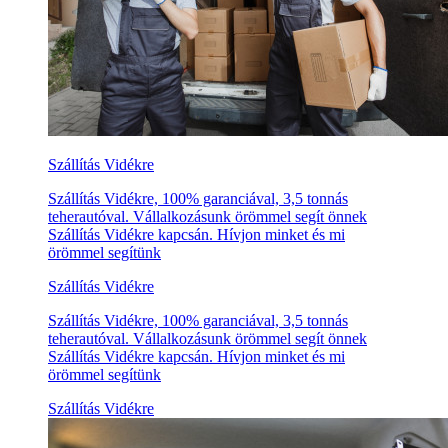
Szállítás Vidékre
Szállítás Vidékre, 100% garanciával, 3,5 tonnás
teherautóval. Vállalkozásunk örömmel segít önnek
Szállítás Vidékre kapcsán. Hívjon minket és mi
örömmel segítünk
Szállítás Vidékre
Szállítás Vidékre, 100% garanciával, 3,5 tonnás
teherautóval. Vállalkozásunk örömmel segít önnek
Szállítás Vidékre kapcsán. Hívjon minket és mi
örömmel segítünk
Szállítás Vidékre