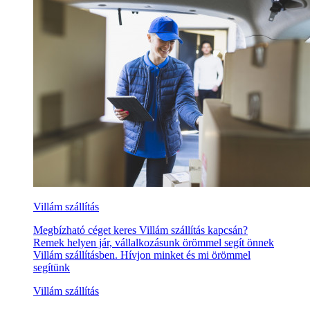
Villám szállítás
Megbízható céget keres Villám szállítás kapcsán?
Remek helyen jár, vállalkozásunk örömmel segít önnek
Villám szállításben. Hívjon minket és mi örömmel
segítünk
Villám szállítás