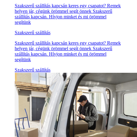
Szakszerű szállítás kapcsán keres egy csapatot? Remek
helyen jár, cégünk örömmel segít önnek Szakszerű
szállítás kapcsán. Hívjon minket és mi örömmel
segítünk
Szakszerű szállítás
Szakszerű szállítás kapcsán keres egy csapatot? Remek
helyen jár, cégünk örömmel segít önnek Szakszerű
szállítás kapcsán. Hívjon minket és mi örömmel
segítünk
Szakszerű szállítás