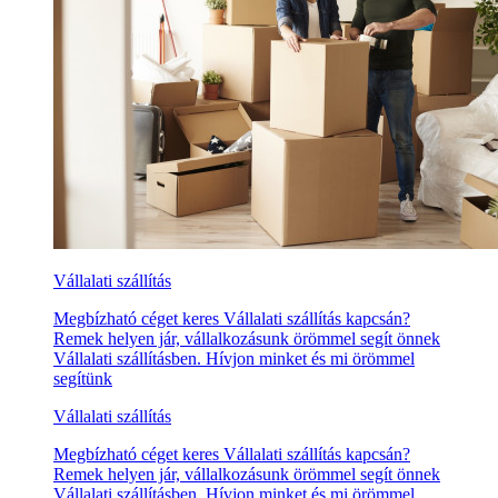
Vállalati szállítás
Megbízható céget keres Vállalati szállítás kapcsán?
Remek helyen jár, vállalkozásunk örömmel segít önnek
Vállalati szállításben. Hívjon minket és mi örömmel
segítünk
Vállalati szállítás
Megbízható céget keres Vállalati szállítás kapcsán?
Remek helyen jár, vállalkozásunk örömmel segít önnek
Vállalati szállításben. Hívjon minket és mi örömmel