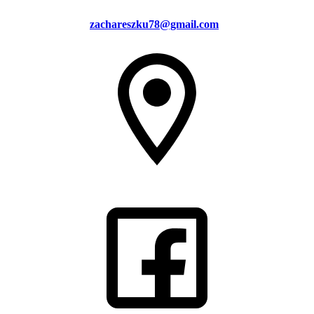
zachareszku78@gmail.com