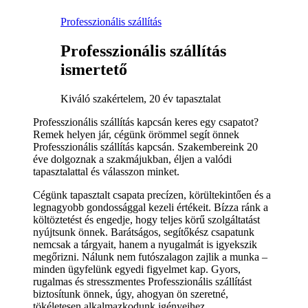
Professzionális szállítás
Professzionális szállítás
ismertető
Kiváló szakértelem, 20 év tapasztalat
Professzionális szállítás kapcsán keres egy csapatot?
Remek helyen jár, cégünk örömmel segít önnek
Professzionális szállítás kapcsán. Szakembereink 20
éve dolgoznak a szakmájukban, éljen a valódi
tapasztalattal és válasszon minket.
Cégünk tapasztalt csapata precízen, körültekintően és a
legnagyobb gondossággal kezeli értékeit. Bízza ránk a
költöztetést és engedje, hogy teljes körű szolgáltatást
nyújtsunk önnek. Barátságos, segítőkész csapatunk
nemcsak a tárgyait, hanem a nyugalmát is igyekszik
megőrizni. Nálunk nem futószalagon zajlik a munka –
minden ügyfelünk egyedi figyelmet kap. Gyors,
rugalmas és stresszmentes Professzionális szállítást
biztosítunk önnek, úgy, ahogyan ön szeretné,
tökéletesen alkalmazkodunk igényeihez.