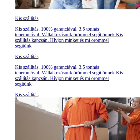
Kis szállítás
Kis szállítás, 100% garanciával, 3,5 tonnás
teherautóval. Vállalkozásunk örömmel segít önnek Kis
szállítás kapcsán. Hívjon minket és mi örömmel
segítünk
Kis szállítás
Kis szállítás, 100% garanciával, 3,5 tonnás
teherautóval. Vállalkozásunk örömmel segít önnek Kis
szállítás kapcsán. Hívjon minket és mi örömmel
segítünk
Kis szállítás