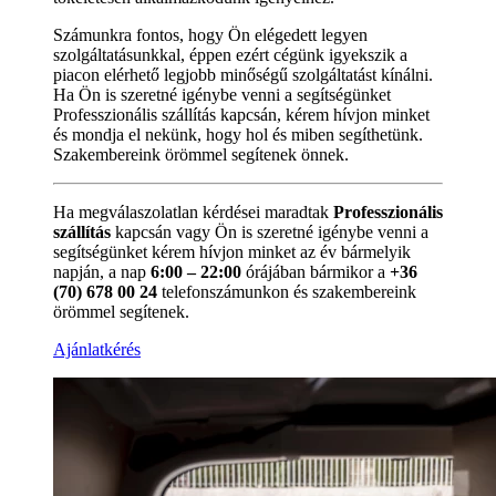
Számunkra fontos, hogy Ön elégedett legyen
szolgáltatásunkkal, éppen ezért cégünk igyekszik a
piacon elérhető legjobb minőségű szolgáltatást kínálni.
Ha Ön is szeretné igénybe venni a segítségünket
Professzionális szállítás kapcsán, kérem hívjon minket
és mondja el nekünk, hogy hol és miben segíthetünk.
Szakembereink örömmel segítenek önnek.
Ha megválaszolatlan kérdései maradtak
Professzionális
szállítás
kapcsán vagy Ön is szeretné igénybe venni a
segítségünket kérem hívjon minket az év bármelyik
napján, a nap
6:00 – 22:00
órájában bármikor a
+36
(70) 678 00 24
telefonszámunkon és szakembereink
örömmel segítenek.
Ajánlatkérés