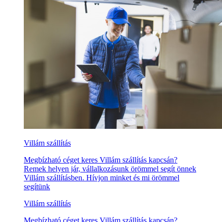
Villám szállítás
Megbízható céget keres Villám szállítás kapcsán?
Remek helyen jár, vállalkozásunk örömmel segít önnek
Villám szállításben. Hívjon minket és mi örömmel
segítünk
Villám szállítás
Megbízható céget keres Villám szállítás kapcsán?