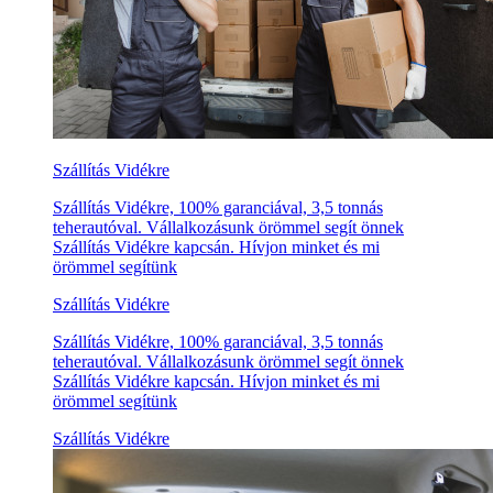
Szállítás Vidékre
Szállítás Vidékre, 100% garanciával, 3,5 tonnás
teherautóval. Vállalkozásunk örömmel segít önnek
Szállítás Vidékre kapcsán. Hívjon minket és mi
örömmel segítünk
Szállítás Vidékre
Szállítás Vidékre, 100% garanciával, 3,5 tonnás
teherautóval. Vállalkozásunk örömmel segít önnek
Szállítás Vidékre kapcsán. Hívjon minket és mi
örömmel segítünk
Szállítás Vidékre