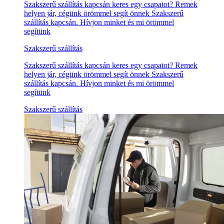
Szakszerű szállítás kapcsán keres egy csapatot? Remek
helyen jár, cégünk örömmel segít önnek Szakszerű
szállítás kapcsán. Hívjon minket és mi örömmel
segítünk
Szakszerű szállítás
Szakszerű szállítás kapcsán keres egy csapatot? Remek
helyen jár, cégünk örömmel segít önnek Szakszerű
szállítás kapcsán. Hívjon minket és mi örömmel
segítünk
Szakszerű szállítás