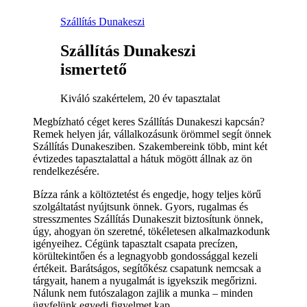
Szállítás Dunakeszi
Szállítás Dunakeszi
ismertető
Kiváló szakértelem, 20 év tapasztalat
Megbízható céget keres Szállítás Dunakeszi kapcsán?
Remek helyen jár, vállalkozásunk örömmel segít önnek
Szállítás Dunakesziben. Szakembereink több, mint két
évtizedes tapasztalattal a hátuk mögött állnak az ön
rendelkezésére.
Bízza ránk a költöztetést és engedje, hogy teljes körű
szolgáltatást nyújtsunk önnek. Gyors, rugalmas és
stresszmentes Szállítás Dunakeszit biztosítunk önnek,
úgy, ahogyan ön szeretné, tökéletesen alkalmazkodunk
igényeihez. Cégünk tapasztalt csapata precízen,
körültekintően és a legnagyobb gondossággal kezeli
értékeit. Barátságos, segítőkész csapatunk nemcsak a
tárgyait, hanem a nyugalmát is igyekszik megőrizni.
Nálunk nem futószalagon zajlik a munka – minden
ügyfelünk egyedi figyelmet kap.