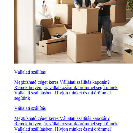
Vállalati szállítás
Megbízható céget keres Vállalati szállítás kapcsán?
Remek helyen jár, vállalkozásunk örömmel segít önnek
Vállalati szállításben. Hívjon minket és mi örömmel
segítünk
Vállalati szállítás
Megbízható céget keres Vállalati szállítás kapcsán?
Remek helyen jár, vállalkozásunk örömmel segít önnek
Vállalati szállításben. Hívjon minket és mi örömmel