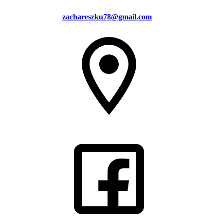
zachareszku78@gmail.com