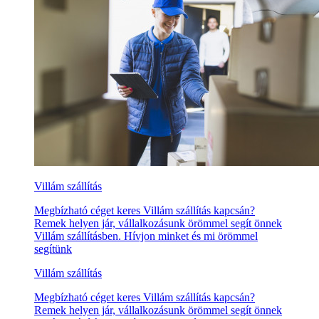
Villám szállítás
Megbízható céget keres Villám szállítás kapcsán?
Remek helyen jár, vállalkozásunk örömmel segít önnek
Villám szállításben. Hívjon minket és mi örömmel
segítünk
Villám szállítás
Megbízható céget keres Villám szállítás kapcsán?
Remek helyen jár, vállalkozásunk örömmel segít önnek