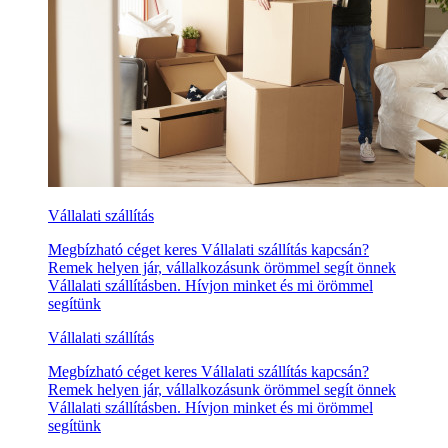
Vállalati szállítás
Megbízható céget keres Vállalati szállítás kapcsán?
Remek helyen jár, vállalkozásunk örömmel segít önnek
Vállalati szállításben. Hívjon minket és mi örömmel
segítünk
Vállalati szállítás
Megbízható céget keres Vállalati szállítás kapcsán?
Remek helyen jár, vállalkozásunk örömmel segít önnek
Vállalati szállításben. Hívjon minket és mi örömmel
segítünk