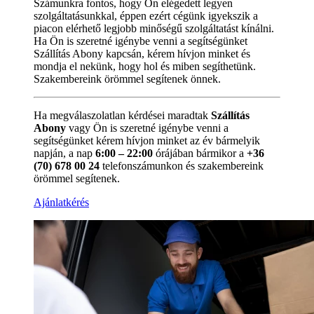
Számunkra fontos, hogy Ön elégedett legyen
szolgáltatásunkkal, éppen ezért cégünk igyekszik a
piacon elérhető legjobb minőségű szolgáltatást kínálni.
Ha Ön is szeretné igénybe venni a segítségünket
Szállítás Abony kapcsán, kérem hívjon minket és
mondja el nekünk, hogy hol és miben segíthetünk.
Szakembereink örömmel segítenek önnek.
Ha megválaszolatlan kérdései maradtak
Szállítás
Abony
vagy Ön is szeretné igénybe venni a
segítségünket kérem hívjon minket az év bármelyik
napján, a nap
6:00 – 22:00
órájában bármikor a
+36
(70) 678 00 24
telefonszámunkon és szakembereink
örömmel segítenek.
Ajánlatkérés