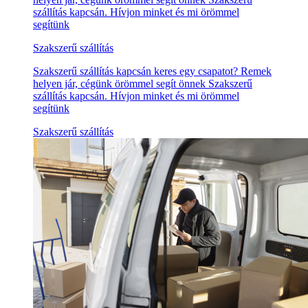
szállítás kapcsán. Hívjon minket és mi örömmel
segítünk
Szakszerű szállítás
Szakszerű szállítás kapcsán keres egy csapatot? Remek
helyen jár, cégünk örömmel segít önnek Szakszerű
szállítás kapcsán. Hívjon minket és mi örömmel
segítünk
Szakszerű szállítás