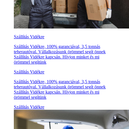
Szállítás Vidékre
Szállítás Vidékre, 100% garanciával, 3,5 tonnás
teherautóval. Vállalkozásunk örömmel segít önnek
Szállítás Vidékre kapcsán. Hívjon minket és mi
örömmel segítünk
Szállítás Vidékre
Szállítás Vidékre, 100% garanciával, 3,5 tonnás
teherautóval. Vállalkozásunk örömmel segít önnek
Szállítás Vidékre kapcsán. Hívjon minket és mi
örömmel segítünk
Szállítás Vidékre