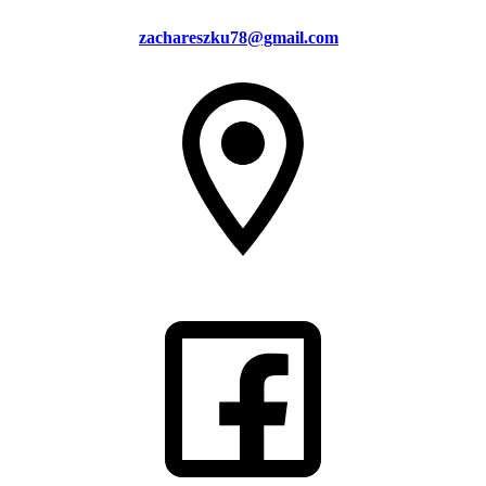
zachareszku78@gmail.com