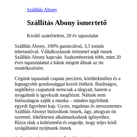
Szállítás Abony
Szállítás Abony ismertető
Kiváló szakértelem, 20 év tapasztalat
Szállítás Abony, 100% garanciával, 3,5 tonnás
teherautóval. Vállalkozásunk örömmel segít önnek
Szállítás Abony kapcsán. Szakembereink több, mint 20
éves tapasztalattal a hátuk mögött állnak az ön
rendelkezésére.
Cégünk tapasztalt csapata precízen, körültekintően és a
legnagyobb gondossággal kezeli értékeit. Barátságos,
segítőkész csapatunk nemcsak a tárgyait, hanem a
nyugalmát is igyekszik megőrizni. Nálunk nem
futószalagon zajlik a munka – minden ügyfelünk
egyedi figyelmet kap. Gyors, rugalmas és stresszmentes
Szállítás Abonyt biztosítunk önnek, úgy, ahogyan ön
szeretné, tökéletesen alkalmazkodunk igényeihez.
Bízza ránk a költöztetést és engedje, hogy teljes körű
szolgáltatást nyújtsunk önnek.