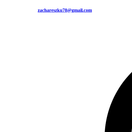
zachareszku78@gmail.com