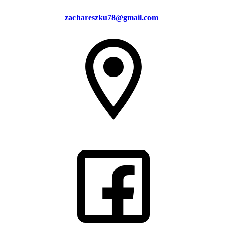
zachareszku78@gmail.com