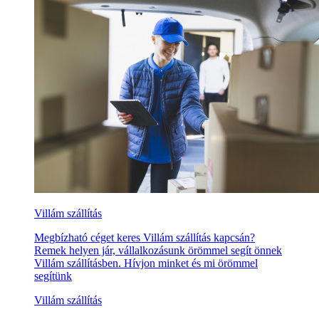
Villám szállítás
Megbízható céget keres Villám szállítás kapcsán?
Remek helyen jár, vállalkozásunk örömmel segít önnek
Villám szállításben. Hívjon minket és mi örömmel
segítünk
Villám szállítás