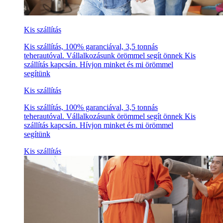
Kis szállítás
Kis szállítás, 100% garanciával, 3,5 tonnás
teherautóval. Vállalkozásunk örömmel segít önnek Kis
szállítás kapcsán. Hívjon minket és mi örömmel
segítünk
Kis szállítás
Kis szállítás, 100% garanciával, 3,5 tonnás
teherautóval. Vállalkozásunk örömmel segít önnek Kis
szállítás kapcsán. Hívjon minket és mi örömmel
segítünk
Kis szállítás