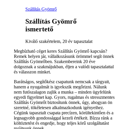
Szállítás Gyömrő
Szállítás Gyömrő
ismertető
Kiváló szakértelem, 20 év tapasztalat
Megbízható céget keres Szállítás Gyömrő kapcsán?
Remek helyen jár, vállalkozásunk örömmel segít önnek
Szállítás Gyömrőben. Szakembereink 20 éve
dolgoznak a szakmájukban, éljen a valódi tapasztalattal
és válasszon minket.
Barátságos, segítőkész csapatunk nemcsak a tárgyait,
hanem a nyugalmát is igyekszik megőrizni. Nálunk
nem futószalagon zajlik a munka – minden ügyfelünk
egyedi figyelmet kap. Gyors, rugalmas és stresszmentes
Szállítás Gyömrőt biztosítunk önnek, úgy, ahogyan ön
szeretné, tökéletesen alkalmazkodunk igényeihez.
Cégünk tapasztalt csapata precízen, körültekintően és a
legnagyobb gondossággal kezeli értékeit. Bízza ránk a
költöztetést és engedje, hogy teljes körű szolgáltatást
nyújtsunk önnek.