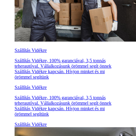
Szállítás Vidékre
Szállítás Vidékre, 100% garanciával, 3,5 tonnás
teherautóval. Vállalkozásunk örömmel segít önnek
Szállítás Vidékre kapcsán. Hívjon minket és mi
örömmel segítünk
Szállítás Vidékre
Szállítás Vidékre, 100% garanciával, 3,5 tonnás
teherautóval. Vállalkozásunk örömmel segít önnek
Szállítás Vidékre kapcsán. Hívjon minket és mi
örömmel segítünk
Szállítás Vidékre