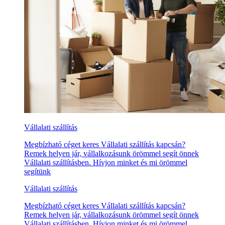
Vállalati szállítás
Megbízható céget keres Vállalati szállítás kapcsán?
Remek helyen jár, vállalkozásunk örömmel segít önnek
Vállalati szállításben. Hívjon minket és mi örömmel
segítünk
Vállalati szállítás
Megbízható céget keres Vállalati szállítás kapcsán?
Remek helyen jár, vállalkozásunk örömmel segít önnek
Vállalati szállításben. Hívjon minket és mi örömmel