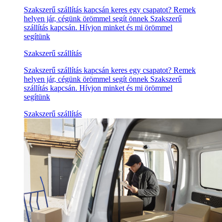
Szakszerű szállítás kapcsán keres egy csapatot? Remek
helyen jár, cégünk örömmel segít önnek Szakszerű
szállítás kapcsán. Hívjon minket és mi örömmel
segítünk
Szakszerű szállítás
Szakszerű szállítás kapcsán keres egy csapatot? Remek
helyen jár, cégünk örömmel segít önnek Szakszerű
szállítás kapcsán. Hívjon minket és mi örömmel
segítünk
Szakszerű szállítás