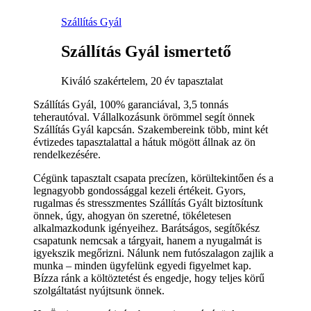
Szállítás Gyál
Szállítás Gyál ismertető
Kiváló szakértelem, 20 év tapasztalat
Szállítás Gyál, 100% garanciával, 3,5 tonnás
teherautóval. Vállalkozásunk örömmel segít önnek
Szállítás Gyál kapcsán. Szakembereink több, mint két
évtizedes tapasztalattal a hátuk mögött állnak az ön
rendelkezésére.
Cégünk tapasztalt csapata precízen, körültekintően és a
legnagyobb gondossággal kezeli értékeit. Gyors,
rugalmas és stresszmentes Szállítás Gyált biztosítunk
önnek, úgy, ahogyan ön szeretné, tökéletesen
alkalmazkodunk igényeihez. Barátságos, segítőkész
csapatunk nemcsak a tárgyait, hanem a nyugalmát is
igyekszik megőrizni. Nálunk nem futószalagon zajlik a
munka – minden ügyfelünk egyedi figyelmet kap.
Bízza ránk a költöztetést és engedje, hogy teljes körű
szolgáltatást nyújtsunk önnek.