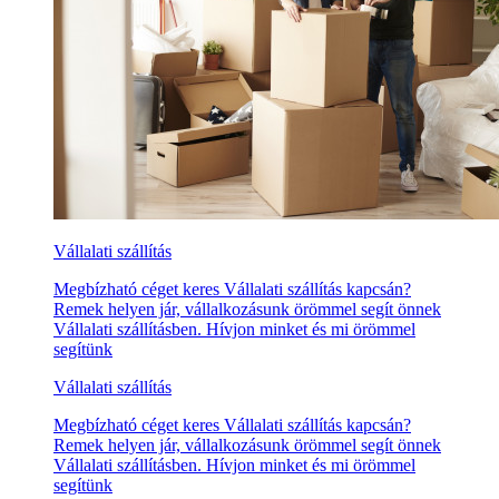
Vállalati szállítás
Megbízható céget keres Vállalati szállítás kapcsán?
Remek helyen jár, vállalkozásunk örömmel segít önnek
Vállalati szállításben. Hívjon minket és mi örömmel
segítünk
Vállalati szállítás
Megbízható céget keres Vállalati szállítás kapcsán?
Remek helyen jár, vállalkozásunk örömmel segít önnek
Vállalati szállításben. Hívjon minket és mi örömmel
segítünk