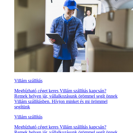
Villám szállítás
Megbízható céget keres Villám szállítás kapcsán?
Remek helyen jár, vállalkozásunk örömmel segít önnek
Villám szállításben. Hívjon minket és mi örömmel
segítünk
Villám szállítás
Megbízható céget keres Villám szállítás kapcsán?
Remek helyen jár, vállalkozásunk örömmel segít önnek