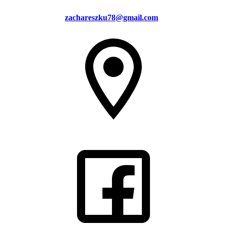
zachareszku78@gmail.com