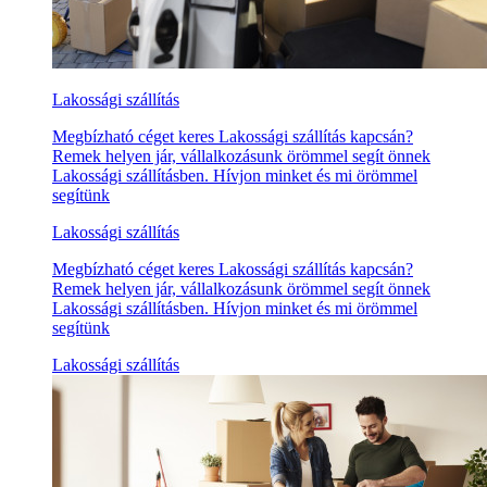
Lakossági szállítás
Megbízható céget keres Lakossági szállítás kapcsán?
Remek helyen jár, vállalkozásunk örömmel segít önnek
Lakossági szállításben. Hívjon minket és mi örömmel
segítünk
Lakossági szállítás
Megbízható céget keres Lakossági szállítás kapcsán?
Remek helyen jár, vállalkozásunk örömmel segít önnek
Lakossági szállításben. Hívjon minket és mi örömmel
segítünk
Lakossági szállítás