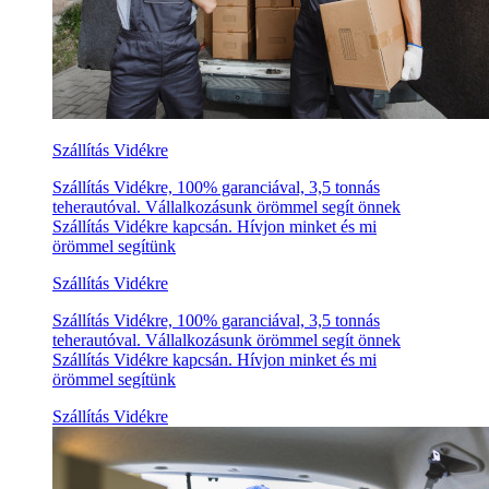
Szállítás Vidékre
Szállítás Vidékre, 100% garanciával, 3,5 tonnás
teherautóval. Vállalkozásunk örömmel segít önnek
Szállítás Vidékre kapcsán. Hívjon minket és mi
örömmel segítünk
Szállítás Vidékre
Szállítás Vidékre, 100% garanciával, 3,5 tonnás
teherautóval. Vállalkozásunk örömmel segít önnek
Szállítás Vidékre kapcsán. Hívjon minket és mi
örömmel segítünk
Szállítás Vidékre