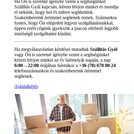
Ha Ön is szeretné igénybe venni a segítségünket
Szállítás Gyál kapcsán, kérem hívjon minket és mondja
el nekünk, hogy hol és miben segíthetünk.
Szakembereink örömmel segítenek önnek. Számunkra
fontos, hogy Ön elégedett legyen szolgáltatásunkkal,
éppen ezért cégünk igyekszik a piacon elérhető legjobb
minőségű szolgáltatást kínálni.
Ha megválaszolatlan kérdései maradtak
Szállítás Gyál
vagy Ön is szeretné igénybe venni a segítségünket
kérem hívjon minket az év bármelyik napján, a nap
6:00 – 22:00
órájában bármikor a
+36 (70) 678 00 24
telefonszámunkon és szakembereink örömmel
segítenek.
Ajánlatkérés