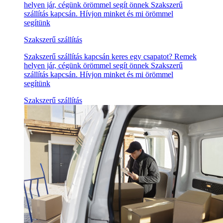
helyen jár, cégünk örömmel segít önnek Szakszerű
szállítás kapcsán. Hívjon minket és mi örömmel
segítünk
Szakszerű szállítás
Szakszerű szállítás kapcsán keres egy csapatot? Remek
helyen jár, cégünk örömmel segít önnek Szakszerű
szállítás kapcsán. Hívjon minket és mi örömmel
segítünk
Szakszerű szállítás