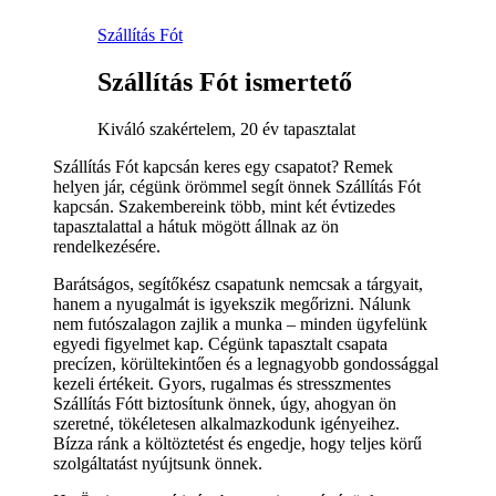
Szállítás Fót
Szállítás Fót ismertető
Kiváló szakértelem, 20 év tapasztalat
Szállítás Fót kapcsán keres egy csapatot? Remek
helyen jár, cégünk örömmel segít önnek Szállítás Fót
kapcsán. Szakembereink több, mint két évtizedes
tapasztalattal a hátuk mögött állnak az ön
rendelkezésére.
Barátságos, segítőkész csapatunk nemcsak a tárgyait,
hanem a nyugalmát is igyekszik megőrizni. Nálunk
nem futószalagon zajlik a munka – minden ügyfelünk
egyedi figyelmet kap. Cégünk tapasztalt csapata
precízen, körültekintően és a legnagyobb gondossággal
kezeli értékeit. Gyors, rugalmas és stresszmentes
Szállítás Fótt biztosítunk önnek, úgy, ahogyan ön
szeretné, tökéletesen alkalmazkodunk igényeihez.
Bízza ránk a költöztetést és engedje, hogy teljes körű
szolgáltatást nyújtsunk önnek.