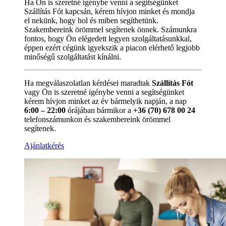
Ha Ön is szeretné igénybe venni a segítségünket
Szállítás Fót kapcsán, kérem hívjon minket és mondja
el nekünk, hogy hol és miben segíthetünk.
Szakembereink örömmel segítenek önnek. Számunkra
fontos, hogy Ön elégedett legyen szolgáltatásunkkal,
éppen ezért cégünk igyekszik a piacon elérhető legjobb
minőségű szolgáltatást kínálni.
Ha megválaszolatlan kérdései maradtak
Szállítás Fót
vagy Ön is szeretné igénybe venni a segítségünket
kérem hívjon minket az év bármelyik napján, a nap
6:00 – 22:00
órájában bármikor a
+36 (70) 678 00 24
telefonszámunkon és szakembereink örömmel
segítenek.
Ajánlatkérés