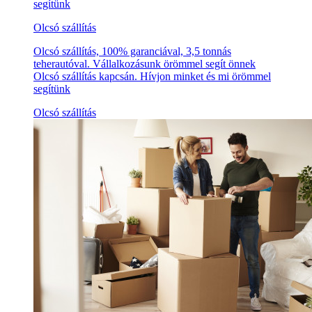
segítünk
Olcsó szállítás
Olcsó szállítás, 100% garanciával, 3,5 tonnás
teherautóval. Vállalkozásunk örömmel segít önnek
Olcsó szállítás kapcsán. Hívjon minket és mi örömmel
segítünk
Olcsó szállítás