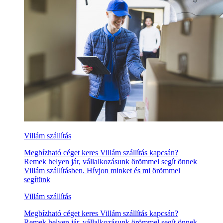
Villám szállítás
Megbízható céget keres Villám szállítás kapcsán?
Remek helyen jár, vállalkozásunk örömmel segít önnek
Villám szállításben. Hívjon minket és mi örömmel
segítünk
Villám szállítás
Megbízható céget keres Villám szállítás kapcsán?
Remek helyen jár, vállalkozásunk örömmel segít önnek