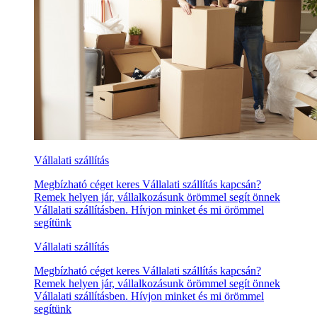
Vállalati szállítás
Megbízható céget keres Vállalati szállítás kapcsán?
Remek helyen jár, vállalkozásunk örömmel segít önnek
Vállalati szállításben. Hívjon minket és mi örömmel
segítünk
Vállalati szállítás
Megbízható céget keres Vállalati szállítás kapcsán?
Remek helyen jár, vállalkozásunk örömmel segít önnek
Vállalati szállításben. Hívjon minket és mi örömmel
segítünk