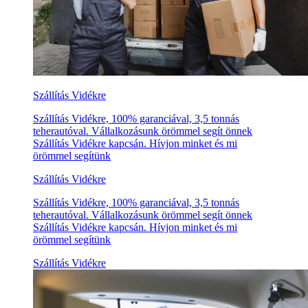
Szállítás Vidékre
Szállítás Vidékre, 100% garanciával, 3,5 tonnás
teherautóval. Vállalkozásunk örömmel segít önnek
Szállítás Vidékre kapcsán. Hívjon minket és mi
örömmel segítünk
Szállítás Vidékre
Szállítás Vidékre, 100% garanciával, 3,5 tonnás
teherautóval. Vállalkozásunk örömmel segít önnek
Szállítás Vidékre kapcsán. Hívjon minket és mi
örömmel segítünk
Szállítás Vidékre