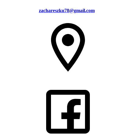
zachareszku78@gmail.com