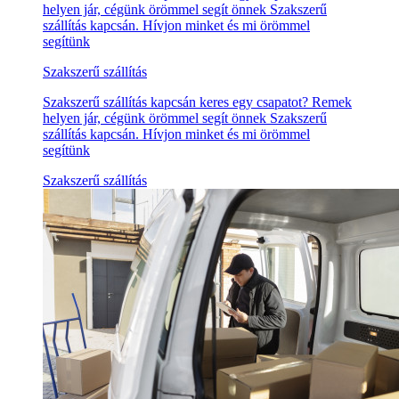
helyen jár, cégünk örömmel segít önnek Szakszerű
szállítás kapcsán. Hívjon minket és mi örömmel
segítünk
Szakszerű szállítás
Szakszerű szállítás kapcsán keres egy csapatot? Remek
helyen jár, cégünk örömmel segít önnek Szakszerű
szállítás kapcsán. Hívjon minket és mi örömmel
segítünk
Szakszerű szállítás