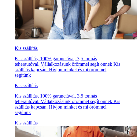
Kis szállítás
Kis szállítás, 100% garanciával, 3,5 tonnás
teherautóval. Vállalkozásunk örömmel segít önnek Kis
szállítás kapcsán. Hívjon minket és mi örömmel
segítünk
Kis szállítás
Kis szállítás, 100% garanciával, 3,5 tonnás
teherautóval. Vállalkozásunk örömmel segít önnek Kis
szállítás kapcsán. Hívjon minket és mi örömmel
segítünk
Kis szállítás