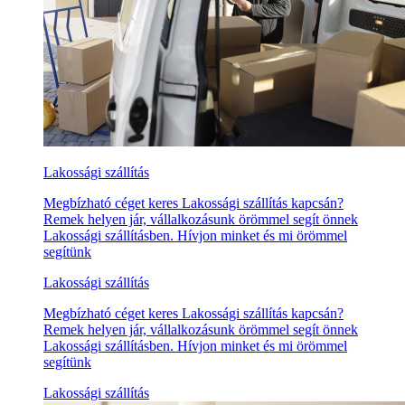
Lakossági szállítás
Megbízható céget keres Lakossági szállítás kapcsán?
Remek helyen jár, vállalkozásunk örömmel segít önnek
Lakossági szállításben. Hívjon minket és mi örömmel
segítünk
Lakossági szállítás
Megbízható céget keres Lakossági szállítás kapcsán?
Remek helyen jár, vállalkozásunk örömmel segít önnek
Lakossági szállításben. Hívjon minket és mi örömmel
segítünk
Lakossági szállítás