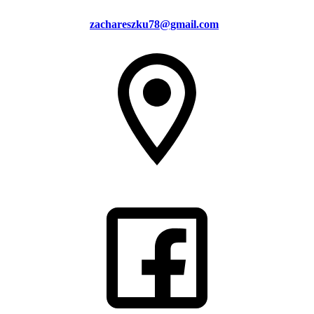
zachareszku78@gmail.com