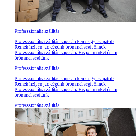
Professzionális szállítás
Professzionális szállítás kapcsán keres egy csapatot?
Remek helyen jár, cégünk örömmel segít önnek
Professzionális szállítás kapcsán. Hívjon minket és mi
örömmel segítünk
Professzionális szállítás
Professzionális szállítás kapcsán keres egy csapatot?
Remek helyen jár, cégünk örömmel segít önnek
Professzionális szállítás kapcsán. Hívjon minket és mi
örömmel segítünk
Professzionális szállítás