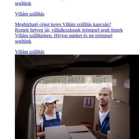
segítünk
Villám szállítás
Megbízható céget keres Villám szállítás kapcsán?
Remek helyen jár, vállalkozásunk örömmel segít önnek
Villám szállításben. Hívjon minket és mi örömmel
segítünk
Villám szállítás