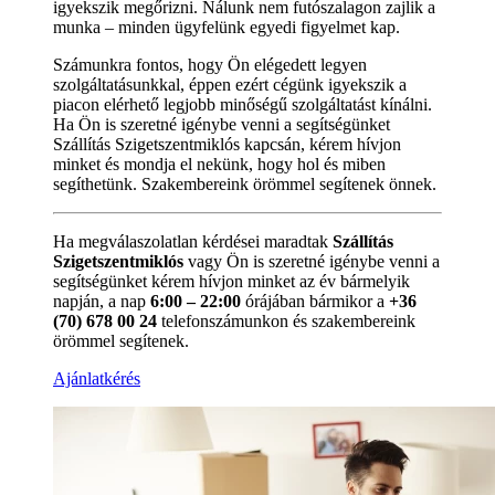
igyekszik megőrizni. Nálunk nem futószalagon zajlik a
munka – minden ügyfelünk egyedi figyelmet kap.
Számunkra fontos, hogy Ön elégedett legyen
szolgáltatásunkkal, éppen ezért cégünk igyekszik a
piacon elérhető legjobb minőségű szolgáltatást kínálni.
Ha Ön is szeretné igénybe venni a segítségünket
Szállítás Szigetszentmiklós kapcsán, kérem hívjon
minket és mondja el nekünk, hogy hol és miben
segíthetünk. Szakembereink örömmel segítenek önnek.
Ha megválaszolatlan kérdései maradtak
Szállítás
Szigetszentmiklós
vagy Ön is szeretné igénybe venni a
segítségünket kérem hívjon minket az év bármelyik
napján, a nap
6:00 – 22:00
órájában bármikor a
+36
(70) 678 00 24
telefonszámunkon és szakembereink
örömmel segítenek.
Ajánlatkérés