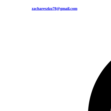
zachareszku78@gmail.com