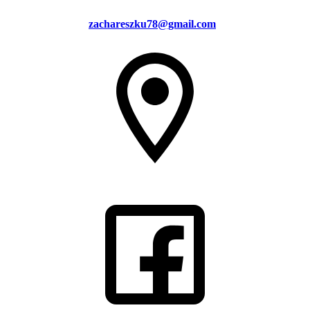
zachareszku78@gmail.com