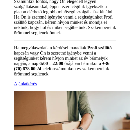
Számunkra fontos, hogy Ön elégedett legyen
szolgáltatásunkkal, éppen ezért cégünk igyekszik a
piacon elérhető legjobb minőségű szolgáltatást kínálni.
Ha Ön is szeretné igénybe venni a segítségünket Profi
szállító kapcsán, kérem hívjon minket és mondja el
nekünk, hogy hol és miben segíthetünk. Szakembereink
örömmel segítenek önnek.
Ha megválaszolatlan kérdései maradtak
Profi szállító
kapcsán vagy Ön is szeretné igénybe venni a
segítségünket kérem hívjon minket az év bármelyik
napján, a nap
6:00 – 22:00
órájában bármikor a
+36
(70) 678 00 24
telefonszámunkon és szakembereink
örömmel segítenek.
Ajánlatkérés