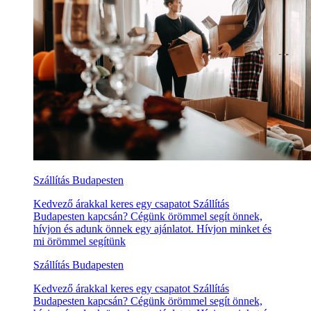
Szállítás Budapesten
Kedvező árakkal keres egy csapatot Szállítás
Budapesten kapcsán? Cégünk örömmel segít önnek,
hívjon és adunk önnek egy ajánlatot. Hívjon minket és
mi örömmel segítünk
Szállítás Budapesten
Kedvező árakkal keres egy csapatot Szállítás
Budapesten kapcsán? Cégünk örömmel segít önnek,