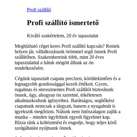
Profi szállító
Profi szállító ismertető
Kiváló szakértelem, 20 év tapasztalat
Megbízható céget keres Profi szállító kapcsán? Remek
helyen jár, vállalkozásunk örömmel segít önnek Profi
szállítóben. Szakembereink több, mint 20 éves
tapasztalattal a hátuk mögött állnak az ön
rendelkezésére.
Cégünk tapasztalt csapata precízen, körültekintően és a
legnagyobb gondossággal kezeli értékeit. Gyors,
rugalmas és stresszmentes Profi szállítót biztosítunk
önnek, úgy, ahogyan ön szeretné, tökéletesen
alkalmazkodunk igényeihez. Barátságos, segítőkész
csapatunk nemcsak a tárgyait, hanem a nyugalmát is
igyekszik megőrizni. Nálunk nem futószalagon zajlik a
munka – minden ügyfelünk egyedi figyelmet kap.
Bízza ránk a költöztetést és engedje, hogy teljes körű
szolgáltatást nyújtsunk önnek.