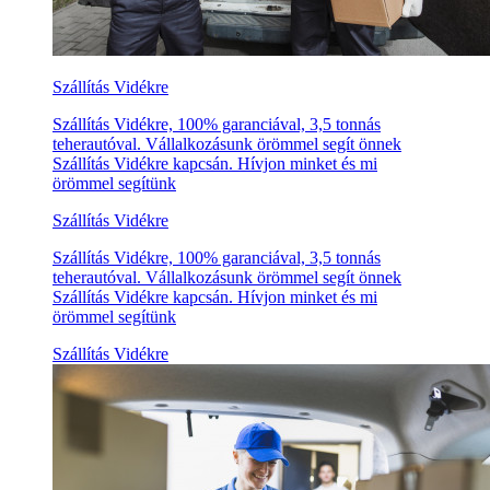
Szállítás Vidékre
Szállítás Vidékre, 100% garanciával, 3,5 tonnás
teherautóval. Vállalkozásunk örömmel segít önnek
Szállítás Vidékre kapcsán. Hívjon minket és mi
örömmel segítünk
Szállítás Vidékre
Szállítás Vidékre, 100% garanciával, 3,5 tonnás
teherautóval. Vállalkozásunk örömmel segít önnek
Szállítás Vidékre kapcsán. Hívjon minket és mi
örömmel segítünk
Szállítás Vidékre