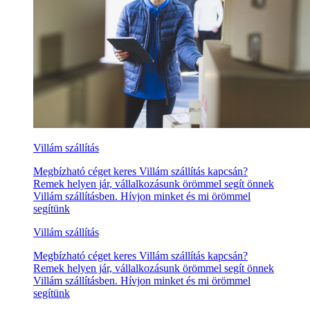
Villám szállítás
Megbízható céget keres Villám szállítás kapcsán?
Remek helyen jár, vállalkozásunk örömmel segít önnek
Villám szállításben. Hívjon minket és mi örömmel
segítünk
Villám szállítás
Megbízható céget keres Villám szállítás kapcsán?
Remek helyen jár, vállalkozásunk örömmel segít önnek
Villám szállításben. Hívjon minket és mi örömmel
segítünk