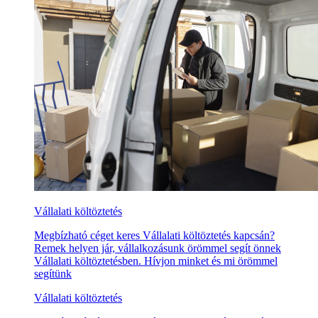
Vállalati költöztetés
Megbízható céget keres Vállalati költöztetés kapcsán?
Remek helyen jár, vállalkozásunk örömmel segít önnek
Vállalati költöztetésben. Hívjon minket és mi örömmel
segítünk
Vállalati költöztetés