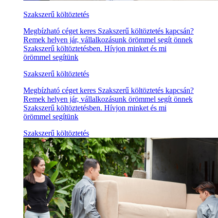
Szakszerű költöztetés
Megbízható céget keres Szakszerű költöztetés kapcsán?
Remek helyen jár, vállalkozásunk örömmel segít önnek
Szakszerű költöztetésben. Hívjon minket és mi
örömmel segítünk
Szakszerű költöztetés
Megbízható céget keres Szakszerű költöztetés kapcsán?
Remek helyen jár, vállalkozásunk örömmel segít önnek
Szakszerű költöztetésben. Hívjon minket és mi
örömmel segítünk
Szakszerű költöztetés