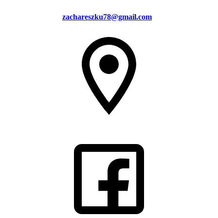
zachareszku78@gmail.com