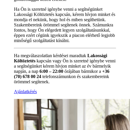
Ha Ön is szeretné igénybe venni a segítségünket
Lakossági Költöztetés kapcsán, kérem hívjon minket és
mondja el nekünk, hogy hol és miben segíthetünk.
Szakembereink örömmel segítenek önnek. Számunkra
fontos, hogy Ön elégedett legyen szolgáltatásunkkal,
éppen ezért cégünk igyekszik a piacon elérhető legjobb
minőségű szolgáltatást kínálni.
Ha megválaszolatlan kérdései maradtak
Lakossági
Költöztetés
kapcsán vagy Ön is szeretné igénybe venni
a segítségünket kérem hívjon minket az év bármelyik
napján, a nap
6:00 – 22:00
órájában bármikor a
+36
(70) 678 00 24
telefonszámunkon és szakembereink
örömmel segítenek.
Ajánlatkérés