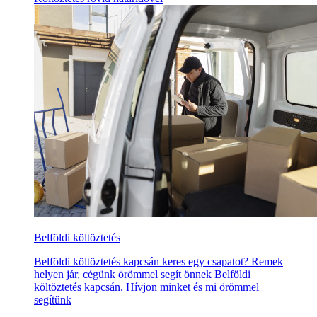
Belföldi költöztetés
Belföldi költöztetés kapcsán keres egy csapatot? Remek
helyen jár, cégünk örömmel segít önnek Belföldi
költöztetés kapcsán. Hívjon minket és mi örömmel
segítünk