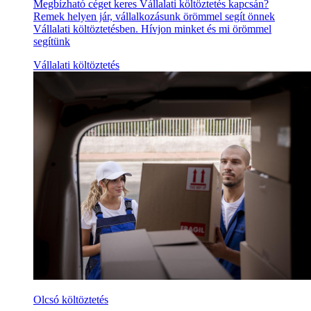
Megbízható céget keres Vállalati költöztetés kapcsán?
Remek helyen jár, vállalkozásunk örömmel segít önnek
Vállalati költöztetésben. Hívjon minket és mi örömmel
segítünk
Vállalati költöztetés
Olcsó költöztetés