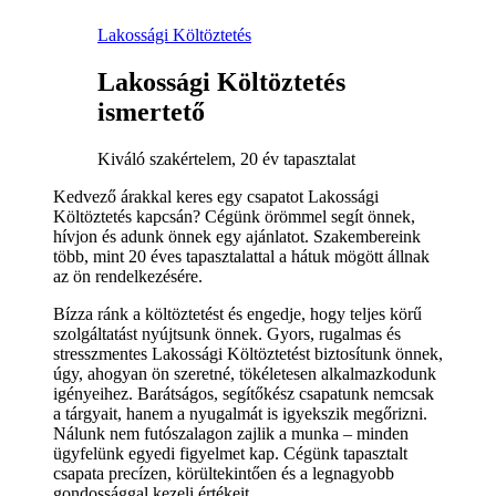
Lakossági Költöztetés
Lakossági Költöztetés
ismertető
Kiváló szakértelem, 20 év tapasztalat
Kedvező árakkal keres egy csapatot Lakossági
Költöztetés kapcsán? Cégünk örömmel segít önnek,
hívjon és adunk önnek egy ajánlatot. Szakembereink
több, mint 20 éves tapasztalattal a hátuk mögött állnak
az ön rendelkezésére.
Bízza ránk a költöztetést és engedje, hogy teljes körű
szolgáltatást nyújtsunk önnek. Gyors, rugalmas és
stresszmentes Lakossági Költöztetést biztosítunk önnek,
úgy, ahogyan ön szeretné, tökéletesen alkalmazkodunk
igényeihez. Barátságos, segítőkész csapatunk nemcsak
a tárgyait, hanem a nyugalmát is igyekszik megőrizni.
Nálunk nem futószalagon zajlik a munka – minden
ügyfelünk egyedi figyelmet kap. Cégünk tapasztalt
csapata precízen, körültekintően és a legnagyobb
gondossággal kezeli értékeit.