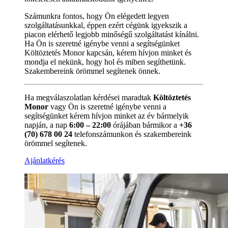
Számunkra fontos, hogy Ön elégedett legyen
szolgáltatásunkkal, éppen ezért cégünk igyekszik a
piacon elérhető legjobb minőségű szolgáltatást kínálni.
Ha Ön is szeretné igénybe venni a segítségünket
Költöztetés Monor kapcsán, kérem hívjon minket és
mondja el nekünk, hogy hol és miben segíthetünk.
Szakembereink örömmel segítenek önnek.
Ha megválaszolatlan kérdései maradtak
Költöztetés
Monor
vagy Ön is szeretné igénybe venni a
segítségünket kérem hívjon minket az év bármelyik
napján, a nap
6:00 – 22:00
órájában bármikor a
+36
(70) 678 00 24
telefonszámunkon és szakembereink
örömmel segítenek.
Ajánlatkérés