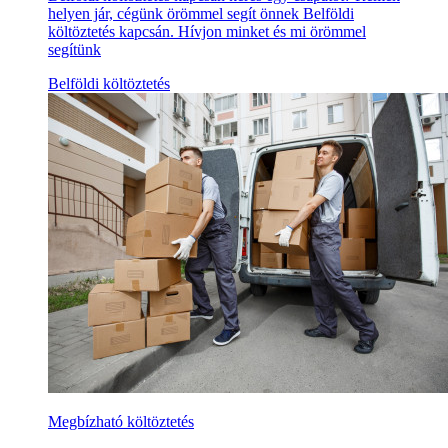
helyen jár, cégünk örömmel segít önnek Belföldi
költöztetés kapcsán. Hívjon minket és mi örömmel
segítünk
Belföldi költöztetés
Megbízható költöztetés