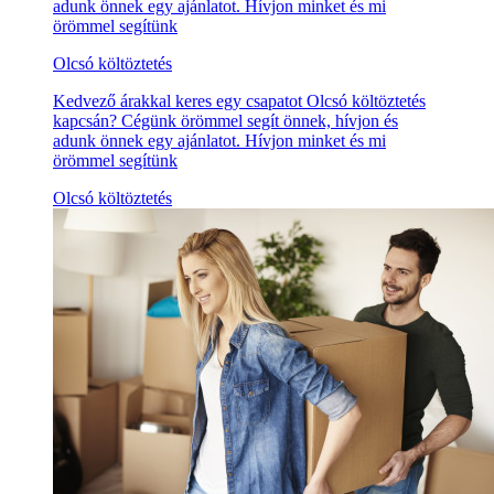
adunk önnek egy ajánlatot. Hívjon minket és mi
örömmel segítünk
Olcsó költöztetés
Kedvező árakkal keres egy csapatot Olcsó költöztetés
kapcsán? Cégünk örömmel segít önnek, hívjon és
adunk önnek egy ajánlatot. Hívjon minket és mi
örömmel segítünk
Olcsó költöztetés