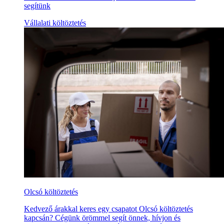
segítünk
Vállalati költöztetés
Olcsó költöztetés
Kedvező árakkal keres egy csapatot Olcsó költöztetés
kapcsán? Cégünk örömmel segít önnek, hívjon és