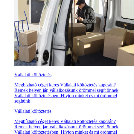
Vállalati költöztetés
Megbízható céget keres Vállalati költöztetés kapcsán?
Remek helyen jár, vállalkozásunk örömmel segít önnek
Vállalati költöztetésben. Hívjon minket és mi örömmel
segítünk
Vállalati költöztetés
Megbízható céget keres Vállalati költöztetés kapcsán?
Remek helyen jár, vállalkozásunk örömmel segít önnek
Vállalati költöztetésben. Hívjon minket és mi örömmel