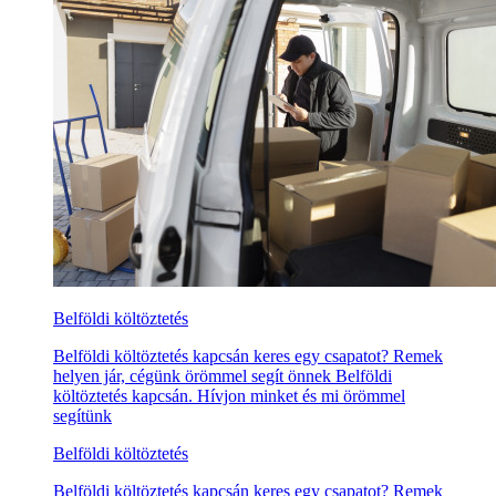
Belföldi költöztetés
Belföldi költöztetés kapcsán keres egy csapatot? Remek
helyen jár, cégünk örömmel segít önnek Belföldi
költöztetés kapcsán. Hívjon minket és mi örömmel
segítünk
Belföldi költöztetés
Belföldi költöztetés kapcsán keres egy csapatot? Remek