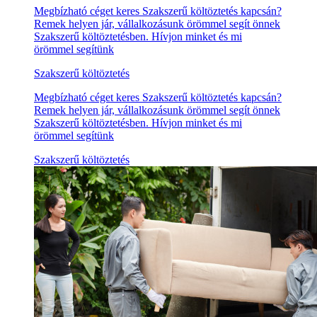
Megbízható céget keres Szakszerű költöztetés kapcsán?
Remek helyen jár, vállalkozásunk örömmel segít önnek
Szakszerű költöztetésben. Hívjon minket és mi
örömmel segítünk
Szakszerű költöztetés
Megbízható céget keres Szakszerű költöztetés kapcsán?
Remek helyen jár, vállalkozásunk örömmel segít önnek
Szakszerű költöztetésben. Hívjon minket és mi
örömmel segítünk
Szakszerű költöztetés