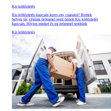
Kis költöztetés
Kis költöztetés kapcsán keres egy csapatot? Remek
helyen jár, cégünk örömmel segít önnek Kis költöztetés
kapcsán. Hívjon minket és mi örömmel segítünk
Kis költöztetés