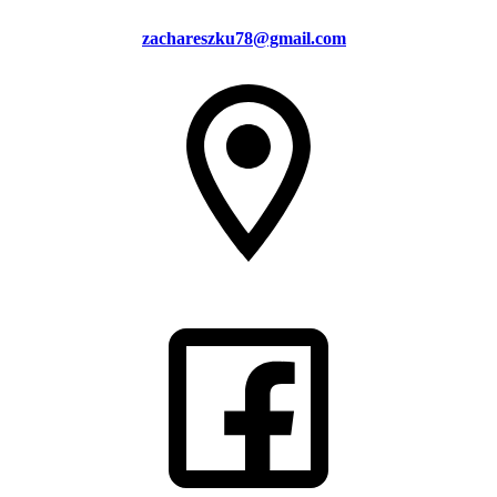
zachareszku78@gmail.com