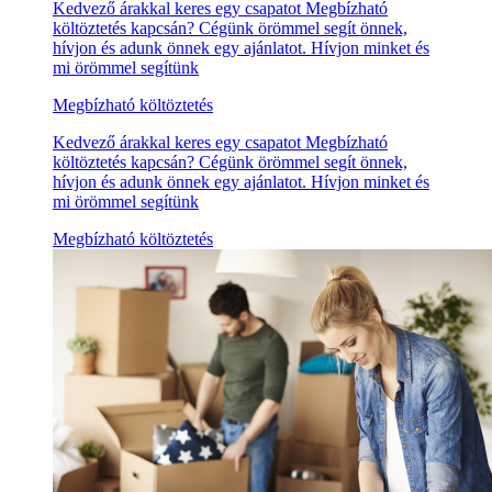
Kedvező árakkal keres egy csapatot Megbízható
költöztetés kapcsán? Cégünk örömmel segít önnek,
hívjon és adunk önnek egy ajánlatot. Hívjon minket és
mi örömmel segítünk
Megbízható költöztetés
Kedvező árakkal keres egy csapatot Megbízható
költöztetés kapcsán? Cégünk örömmel segít önnek,
hívjon és adunk önnek egy ajánlatot. Hívjon minket és
mi örömmel segítünk
Megbízható költöztetés