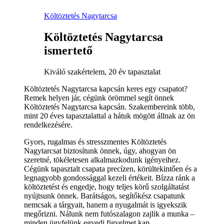
Költöztetés Nagytarcsa
Költöztetés Nagytarcsa
ismertető
Kiváló szakértelem, 20 év tapasztalat
Költöztetés Nagytarcsa kapcsán keres egy csapatot?
Remek helyen jár, cégünk örömmel segít önnek
Költöztetés Nagytarcsa kapcsán. Szakembereink több,
mint 20 éves tapasztalattal a hátuk mögött állnak az ön
rendelkezésére.
Gyors, rugalmas és stresszmentes Költöztetés
Nagytarcsat biztosítunk önnek, úgy, ahogyan ön
szeretné, tökéletesen alkalmazkodunk igényeihez.
Cégünk tapasztalt csapata precízen, körültekintően és a
legnagyobb gondossággal kezeli értékeit. Bízza ránk a
költöztetést és engedje, hogy teljes körű szolgáltatást
nyújtsunk önnek. Barátságos, segítőkész csapatunk
nemcsak a tárgyait, hanem a nyugalmát is igyekszik
megőrizni. Nálunk nem futószalagon zajlik a munka –
minden ügyfelünk egyedi figyelmet kap.