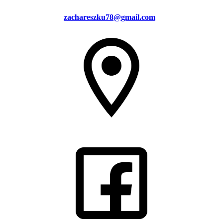
zachareszku78@gmail.com