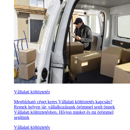
Vállalati költöztetés
Megbízható céget keres Vállalati költöztetés kapcsán?
Remek helyen jár, vállalkozásunk örömmel segít önnek
Vállalati költöztetésben. Hívjon minket és mi örömmel
segítünk
Vállalati költöztetés