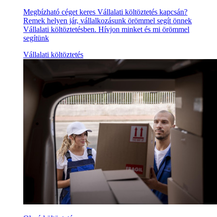
Megbízható céget keres Vállalati költöztetés kapcsán?
Remek helyen jár, vállalkozásunk örömmel segít önnek
Vállalati költöztetésben. Hívjon minket és mi örömmel
segítünk
Vállalati költöztetés