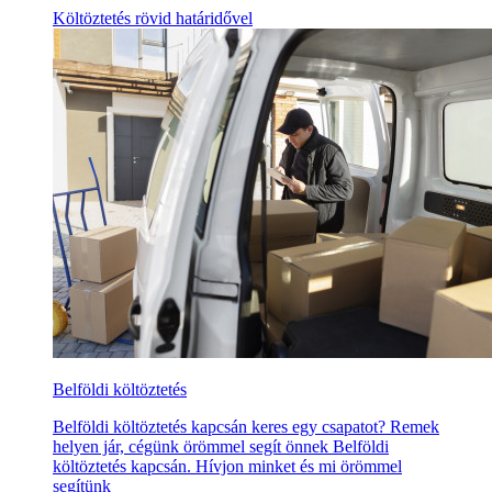
Költöztetés rövid határidővel
Belföldi költöztetés
Belföldi költöztetés kapcsán keres egy csapatot? Remek
helyen jár, cégünk örömmel segít önnek Belföldi
költöztetés kapcsán. Hívjon minket és mi örömmel
segítünk