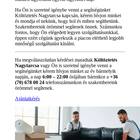
Ha Ön is szeretné igénybe venni a segítségünket
Költöztetés Nagytarcsa kapcsán, kérem hívjon minket
és mondja el nekünk, hogy hol és miben segíthetünk.
Szakembereink örömmel segítenek önnek. Számunkra
fontos, hogy Ön elégedett legyen szolgáltatásunkkal,
éppen ezért cégünk igyekszik a piacon elérhető legjobb
minőségű szolgáltatást kínálni.
Ha megválaszolatlan kérdései maradtak
Költöztetés
Nagytarcsa
vagy Ön is szeretné igénybe venni a
segítségünket kérem hívjon minket az év bármelyik
napján, a nap
6:00 – 22:00
órájában bármikor a
+36
(70) 678 00 24
telefonszámunkon és szakembereink
örömmel segítenek.
Ajánlatkérés