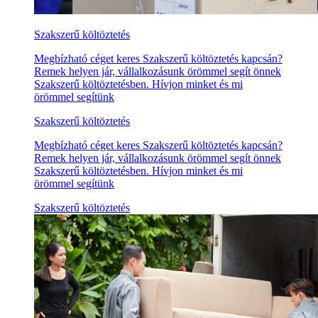
Szakszerű költöztetés
Megbízható céget keres Szakszerű költöztetés kapcsán?
Remek helyen jár, vállalkozásunk örömmel segít önnek
Szakszerű költöztetésben. Hívjon minket és mi
örömmel segítünk
Szakszerű költöztetés
Megbízható céget keres Szakszerű költöztetés kapcsán?
Remek helyen jár, vállalkozásunk örömmel segít önnek
Szakszerű költöztetésben. Hívjon minket és mi
örömmel segítünk
Szakszerű költöztetés