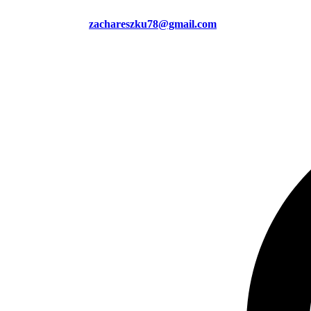
zachareszku78@gmail.com