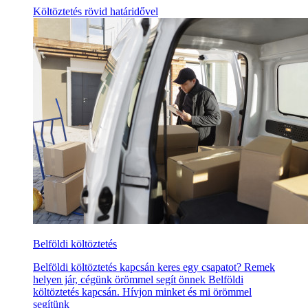
Költöztetés rövid határidővel
Belföldi költöztetés
Belföldi költöztetés kapcsán keres egy csapatot? Remek
helyen jár, cégünk örömmel segít önnek Belföldi
költöztetés kapcsán. Hívjon minket és mi örömmel
segítünk