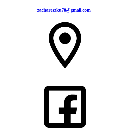
zachareszku78@gmail.com