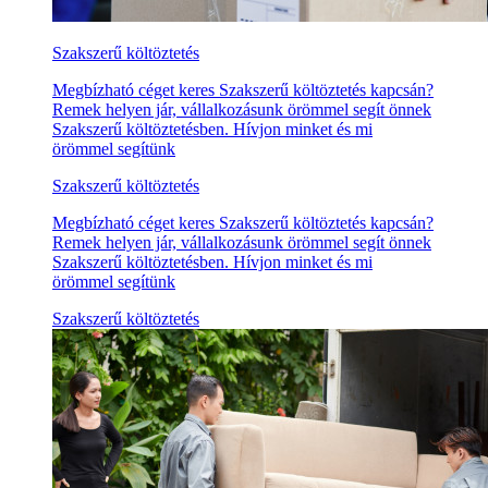
Szakszerű költöztetés
Megbízható céget keres Szakszerű költöztetés kapcsán?
Remek helyen jár, vállalkozásunk örömmel segít önnek
Szakszerű költöztetésben. Hívjon minket és mi
örömmel segítünk
Szakszerű költöztetés
Megbízható céget keres Szakszerű költöztetés kapcsán?
Remek helyen jár, vállalkozásunk örömmel segít önnek
Szakszerű költöztetésben. Hívjon minket és mi
örömmel segítünk
Szakszerű költöztetés