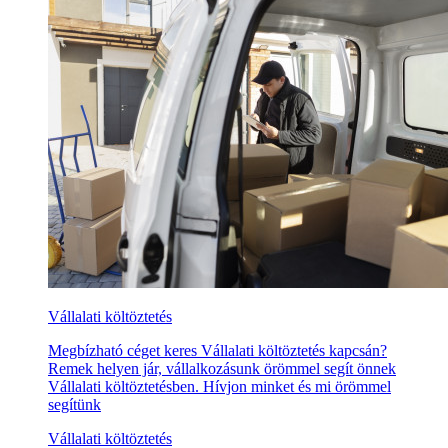
Vállalati költöztetés
Megbízható céget keres Vállalati költöztetés kapcsán?
Remek helyen jár, vállalkozásunk örömmel segít önnek
Vállalati költöztetésben. Hívjon minket és mi örömmel
segítünk
Vállalati költöztetés