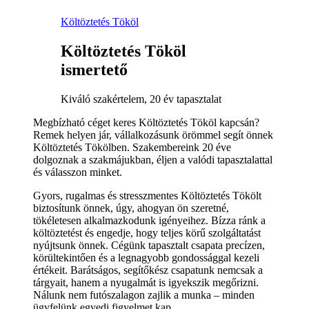
Költöztetés Tököl
Költöztetés Tököl
ismertető
Kiváló szakértelem, 20 év tapasztalat
Megbízható céget keres Költöztetés Tököl kapcsán?
Remek helyen jár, vállalkozásunk örömmel segít önnek
Költöztetés Tökölben. Szakembereink 20 éve
dolgoznak a szakmájukban, éljen a valódi tapasztalattal
és válasszon minket.
Gyors, rugalmas és stresszmentes Költöztetés Tökölt
biztosítunk önnek, úgy, ahogyan ön szeretné,
tökéletesen alkalmazkodunk igényeihez. Bízza ránk a
költöztetést és engedje, hogy teljes körű szolgáltatást
nyújtsunk önnek. Cégünk tapasztalt csapata precízen,
körültekintően és a legnagyobb gondossággal kezeli
értékeit. Barátságos, segítőkész csapatunk nemcsak a
tárgyait, hanem a nyugalmát is igyekszik megőrizni.
Nálunk nem futószalagon zajlik a munka – minden
ügyfelünk egyedi figyelmet kap.