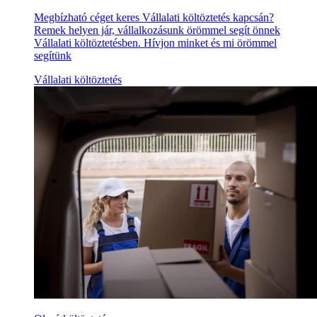
Megbízható céget keres Vállalati költöztetés kapcsán?
Remek helyen jár, vállalkozásunk örömmel segít önnek
Vállalati költöztetésben. Hívjon minket és mi örömmel
segítünk
Vállalati költöztetés