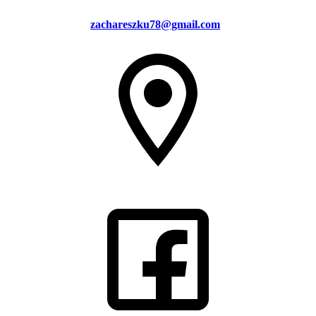
zachareszku78@gmail.com