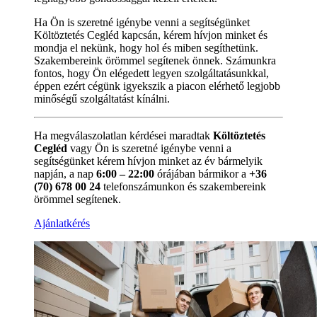
Ha Ön is szeretné igénybe venni a segítségünket
Költöztetés Cegléd kapcsán, kérem hívjon minket és
mondja el nekünk, hogy hol és miben segíthetünk.
Szakembereink örömmel segítenek önnek. Számunkra
fontos, hogy Ön elégedett legyen szolgáltatásunkkal,
éppen ezért cégünk igyekszik a piacon elérhető legjobb
minőségű szolgáltatást kínálni.
Ha megválaszolatlan kérdései maradtak
Költöztetés
Cegléd
vagy Ön is szeretné igénybe venni a
segítségünket kérem hívjon minket az év bármelyik
napján, a nap
6:00 – 22:00
órájában bármikor a
+36
(70) 678 00 24
telefonszámunkon és szakembereink
örömmel segítenek.
Ajánlatkérés