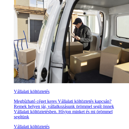
Vállalati költöztetés
Megbízható céget keres Vállalati költöztetés kapcsán?
Remek helyen jár, vállalkozásunk örömmel segít önnek
Vállalati költöztetésben. Hívjon minket és mi örömmel
segítünk
Vállalati költöztetés