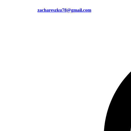
zachareszku78@gmail.com