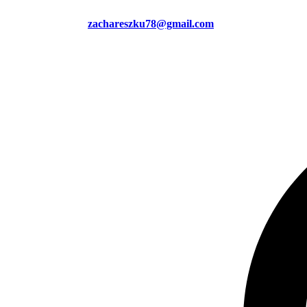
zachareszku78@gmail.com