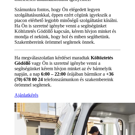
Számunkra fontos, hogy Ön elégedett legyen
szolgáltatásunkkal, éppen ezért cégünk igyekszik a
piacon elérhető legjobb minőségű szolgáltatást kínálni.
Ha Ön is szeretné igénybe venni a segítségünket
Költöztetés Gödöllő kapcsán, kérem hívjon minket és
mondja el nekünk, hogy hol és miben segíthetünk.
Szakembereink örömmel segítenek önnek.
Ha megválaszolatlan kérdései maradtak
Költöztetés
Gödöllő
vagy Ön is szeretné igénybe venni a
segítségünket kérem hívjon minket az év bármelyik
napján, a nap
6:00 – 22:00
órájában bármikor a
+36
(70) 678 00 24
telefonszámunkon és szakembereink
örömmel segítenek.
Ajánlatkérés