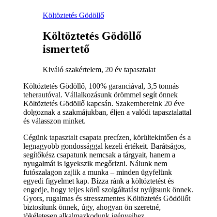
Költöztetés Gödöllő
Költöztetés Gödöllő
ismertető
Kiváló szakértelem, 20 év tapasztalat
Költöztetés Gödöllő, 100% garanciával, 3,5 tonnás
teherautóval. Vállalkozásunk örömmel segít önnek
Költöztetés Gödöllő kapcsán. Szakembereink 20 éve
dolgoznak a szakmájukban, éljen a valódi tapasztalattal
és válasszon minket.
Cégünk tapasztalt csapata precízen, körültekintően és a
legnagyobb gondossággal kezeli értékeit. Barátságos,
segítőkész csapatunk nemcsak a tárgyait, hanem a
nyugalmát is igyekszik megőrizni. Nálunk nem
futószalagon zajlik a munka – minden ügyfelünk
egyedi figyelmet kap. Bízza ránk a költöztetést és
engedje, hogy teljes körű szolgáltatást nyújtsunk önnek.
Gyors, rugalmas és stresszmentes Költöztetés Gödöllőt
biztosítunk önnek, úgy, ahogyan ön szeretné,
tökéletesen alkalmazkodunk igényeihez.