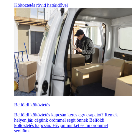
Költöztetés rövid határidővel
Belföldi költöztetés
Belföldi költöztetés kapcsán keres egy csapatot? Remek
helyen jár, cégünk örömmel segít önnek Belföldi
költöztetés kapcsán. Hívjon minket és mi örömmel
segítünk