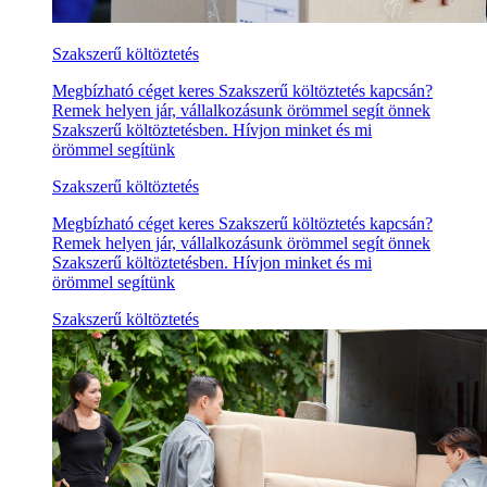
Szakszerű költöztetés
Megbízható céget keres Szakszerű költöztetés kapcsán?
Remek helyen jár, vállalkozásunk örömmel segít önnek
Szakszerű költöztetésben. Hívjon minket és mi
örömmel segítünk
Szakszerű költöztetés
Megbízható céget keres Szakszerű költöztetés kapcsán?
Remek helyen jár, vállalkozásunk örömmel segít önnek
Szakszerű költöztetésben. Hívjon minket és mi
örömmel segítünk
Szakszerű költöztetés