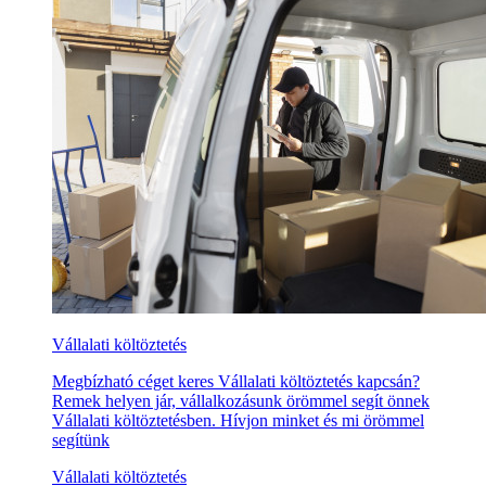
Vállalati költöztetés
Megbízható céget keres Vállalati költöztetés kapcsán?
Remek helyen jár, vállalkozásunk örömmel segít önnek
Vállalati költöztetésben. Hívjon minket és mi örömmel
segítünk
Vállalati költöztetés