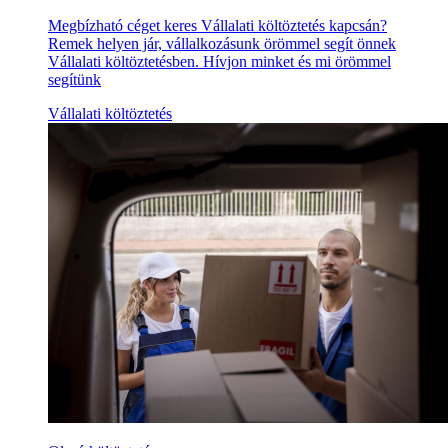
Megbízható céget keres Vállalati költöztetés kapcsán?
Remek helyen jár, vállalkozásunk örömmel segít önnek
Vállalati költöztetésben. Hívjon minket és mi örömmel
segítünk
Vállalati költöztetés