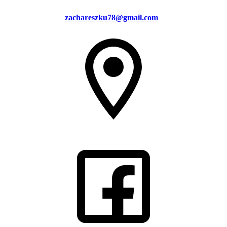
zachareszku78@gmail.com