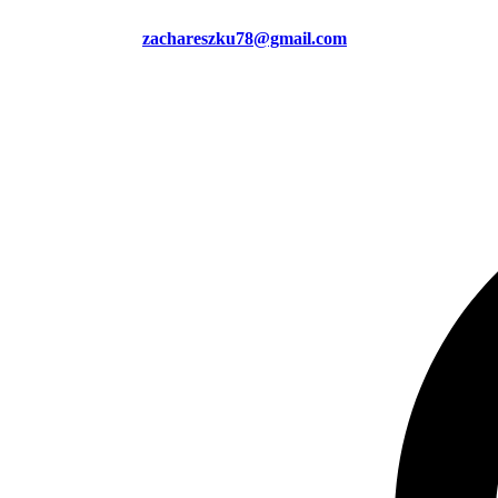
zachareszku78@gmail.com